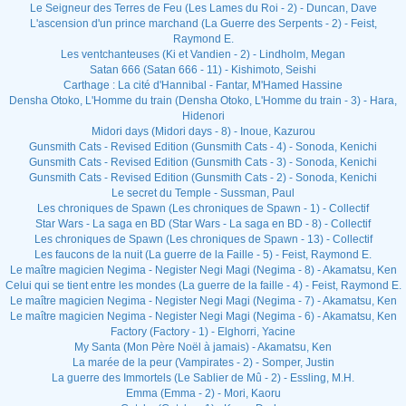
Le Seigneur des Terres de Feu (Les Lames du Roi - 2) - Duncan, Dave
L'ascension d'un prince marchand (La Guerre des Serpents - 2) - Feist,
Raymond E.
Les ventchanteuses (Ki et Vandien - 2) - Lindholm, Megan
Satan 666 (Satan 666 - 11) - Kishimoto, Seishi
Carthage : La cité d'Hannibal - Fantar, M'Hamed Hassine
Densha Otoko, L'Homme du train (Densha Otoko, L'Homme du train - 3) - Hara,
Hidenori
Midori days (Midori days - 8) - Inoue, Kazurou
Gunsmith Cats - Revised Edition (Gunsmith Cats - 4) - Sonoda, Kenichi
Gunsmith Cats - Revised Edition (Gunsmith Cats - 3) - Sonoda, Kenichi
Gunsmith Cats - Revised Edition (Gunsmith Cats - 2) - Sonoda, Kenichi
Le secret du Temple - Sussman, Paul
Les chroniques de Spawn (Les chroniques de Spawn - 1) - Collectif
Star Wars - La saga en BD (Star Wars - La saga en BD - 8) - Collectif
Les chroniques de Spawn (Les chroniques de Spawn - 13) - Collectif
Les faucons de la nuit (La guerre de la Faille - 5) - Feist, Raymond E.
Le maître magicien Negima - Negister Negi Magi (Negima - 8) - Akamatsu, Ken
Celui qui se tient entre les mondes (La guerre de la faille - 4) - Feist, Raymond E.
Le maître magicien Negima - Negister Negi Magi (Negima - 7) - Akamatsu, Ken
Le maître magicien Negima - Negister Negi Magi (Negima - 6) - Akamatsu, Ken
Factory (Factory - 1) - Elghorri, Yacine
My Santa (Mon Père Noël à jamais) - Akamatsu, Ken
La marée de la peur (Vampirates - 2) - Somper, Justin
La guerre des Immortels (Le Sablier de Mû - 2) - Essling, M.H.
Emma (Emma - 2) - Mori, Kaoru