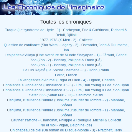
Les Chroniques de l'Imaginaire
Toutes les chroniques
Traque (Le syndrome de Hyde - 1) - Corbeyran, Eric & Guérineau, Richard &
Defali, Djillali
1977-1978 (X-Men - 2) - Collectif
Question de confiance (Star Wars - Legacy - 2) - Ostrander, John & Duursema,
Jan
Les perles d'Allaya (Une aventure de Munde Shayapan - 1) - Féraud, Gabriel
Zoo (Zoo - 2) - Bonifay, Philippe & Frank (Pé)
Zoo (Zoo - 1) - Bonifay, Philippe & Frank (Pé)
Le Fils Rejeté (Le Soldat Chamane - 3) - Hobb, Robin
Ferric, Franck
La vengeance d'Animal (Edgar et Ellen - 4) - Ogden, Charles
Unbalance X Unbalance (Unbalance X² - 3) - Lim, Dall Young & Lee, Soo Hyon
Unbalance X Unbalance (Unbalance X² - 2) - Lim, Dall Young & Lee, Soo Hyon
Satan 666 (Satan 666 - 13) - Kishimoto, Seishi
Ushijima, l'usurier de l'ombre (Ushijima, l'usurier de l'ombre - 2) - Manabe,
Shôhei
Ushijima, l'usurier de l'ombre (Ushijima, l'usurier de l'ombre - 1) - Manabe,
Shôhei
Lautner s'affiche - Chanoinat, Philippe & Rodrigue, Michel & Collectif
No et moi - Vigan, Delphine (de)
Un chapeau de ciel (Un roman du Disque-Monde - 3) - Pratchett, Terry