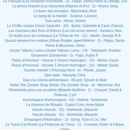
Le Français (Les corsaires d'Alcibiade - 3) - Filippi, Denis-Pierre & Liberge, Eric
Le prince charnel (Les royaumes d'épines et d'os - 2) - Keyes, Greg
Le tueur des tornades - Blanchard, Alice
Le sang de la mariée - Scalese, Laurent
Trois amis - Heine, Helme
Le Chiffre romain (Victor Sackville - 20) - Borile, Gabrielle & Carin, Francis
Les chansons des Rois et Reines (Les rois et les reines) - Sanders, Alex
Un festin pour les corbeaux (Le Trône de Fer - 12) - Martin, George R.R.
Quand viennent les ombres (Ethan Ringler, agent fédéral - 3) - Filippi, Denis-
Pierre & Mezzomo, Gilles
Urusei Yatsura, Lamu (Urusei Yatsura, Lamu - 14) - Takahashi, Rumiko
Doraemon (Doraemon - 2) - Fujio, Fujiko F.
Plaies d'Honneur - Volume 2 (Honor Harrington - 10) - Weber, David
Plaies d'Honneur - Volume 1 (Honor Harrington - 10) - Weber, David
Sauvez Hamlet ! (Thursday Next - 4) - Fforde, Jasper
Spin state - Moriarty, Chris
Dans la colonie pénitentiaire - Ricard, Sylvain & Maël
Reiko The Zombie Shop (Reiko The Zombie Shop - 4) - Mikamoto, Rei
Ribambelle pour une poubelle (Brigade fantôme - 1) - Chauvel, David &
Pedrosa, Cyril
Kamunagara (Kamunagara - 10) - Hajime, Yamamura
La chanson de Roland - Cadot-Colin, Anne-Marie
Naruto (Naruto - 32) - Kishimoto, Masashi
Naruto (Naruto - 31) - Kishimoto, Masashi
Dérapages (Hibernation - 2) - Dong, Yuan & Liu, Wei
Le Tueur à la Ficelle (Le Protocole du Tueur - 1) - Convard, Didier & Falque,
Denis