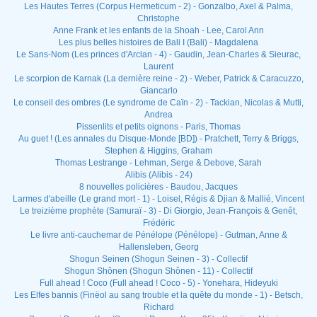
Les Hautes Terres (Corpus Hermeticum - 2) - Gonzalbo, Axel & Palma,
Christophe
Anne Frank et les enfants de la Shoah - Lee, Carol Ann
Les plus belles histoires de Bali I (Bali) - Magdalena
Le Sans-Nom (Les princes d'Arclan - 4) - Gaudin, Jean-Charles & Sieurac,
Laurent
Le scorpion de Karnak (La dernière reine - 2) - Weber, Patrick & Caracuzzo,
Giancarlo
Le conseil des ombres (Le syndrome de Caïn - 2) - Tackian, Nicolas & Mutti,
Andrea
Pissenlits et petits oignons - Paris, Thomas
Au guet ! (Les annales du Disque-Monde [BD]) - Pratchett, Terry & Briggs,
Stephen & Higgins, Graham
Thomas Lestrange - Lehman, Serge & Debove, Sarah
Alibis (Alibis - 24)
8 nouvelles policières - Baudou, Jacques
Larmes d'abeille (Le grand mort - 1) - Loisel, Régis & Djian & Mallié, Vincent
Le treizième prophète (Samuraï - 3) - Di Giorgio, Jean-François & Genêt,
Frédéric
Le livre anti-cauchemar de Pénélope (Pénélope) - Gutman, Anne &
Hallensleben, Georg
Shogun Seinen (Shogun Seinen - 3) - Collectif
Shogun Shônen (Shogun Shônen - 11) - Collectif
Full ahead ! Coco (Full ahead ! Coco - 5) - Yonehara, Hideyuki
Les Elfes bannis (Finëol au sang trouble et la quête du monde - 1) - Betsch,
Richard