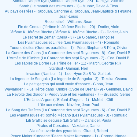
Samurai Deeper Kyo (Samurai Deeper Kyo - 35) - Kamijyo, Akimine
Sarah (Le manoir des murmures - 1) - Munoz, David & Tirso
Au pays des fées - Rabouan, Sandrine & Rabouan, Jean-Baptiste & Fetjaine,
Jean-Louis
Reconstitué - Williams, Sean
Fin de Contrat (Jérôme K. Jérôme Bloche - 20) - Dodier, Alain
Jérôme K. Jérôme Bloche (Jérôme K. Jérôme Bloche - 2) - Dodier, Alain
Le secret de Zemari (Stella - 3) - Le Gloahec, Françoise
Les Pyjamasques et Lilifée (Les Pyjamasques - 4) - Romuald
Tueur d'étoiles (Guerres parallèles - 1) - Péru, Stéphane & Péru, Olivier
La Guerre des Clans (La Couronne des sept Royaumes - 8) - Coe, David B.
L'Armée de l'Ombre (La Couronne des sept Royaumes - 7) - Coe, David B.
Les sables de Dorne (Le Trône de Fer - 11) - Martin, George R.R.
Stardust - Gaiman, Neil
Invasion (Nambul - 1) - Lee, Hyun Se & Ya, Sul Lok
La légende de Songoku (La légende de Songoku - 3) - Tezuka, Osamu
Le petit garçon qui avait envie d'espace - Giono, Jean
Waylander III - Le Héros dans l'Ombre (Cycle de Drenaï - 9) - Gemmell, David
La Révolte des dragons (Peggy Sue et les Fantômes - 7) - Brussolo, Serge
L'Enfant d'Argent (L'Enfant d'Argent - 1) - McNish, Cliff
L'île aux chiens - Nozière, Jean-Paul
Le Sang des Traîtres (La Couronne des sept Royaumes - 6) - Coe, David B.
Les Pyjamasques et Roméo Mécano (Les Pyjamasques - 3) - Romuald
Lili Graffiti se déguise (Lili Graffiti) - Danziger, Paula
Pirates et Corsaires - Vaxelaire, Daniel
A la découverte des pyramides - Giraud, Robert
Peace Maker Kurogane (Peace Maker Kurogane - 1) - Chrono, Nanae