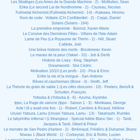
Les Stratèges (Les Ames de la Grande Machine - 2) - McMullen, Sean
Erika (Le second Lai de Nordhomme - 2) - Cluzeau, Nicolas
Fullmetal Alchemist (Fullmetal Alchemist - 14) - Arakawa, Hiromu
Nom de code : Voltaire (CH Confidentiel - 2) - Ceppi, Daniel
Solaris (Solaris - 164)
La première empreinte - Bonnot, Xavier-Marie
Le Convive des Dernières Fêtes - Villiers de l'Isle-Adam
Lame de Feu (Le Royaume de Thirrin - 2) - Hill, Stuart
Callède, Joël
Une brève histoire des morts - Brockmeier, Kevin
Le marais de la peur (Yakari - 33) - Job & Derib
Histoire de Lisey - King, Stephen
Dreamworld - Sire Cédric
Motivation 10/10 (Les profs - 10) - Pica & Erroc
Entre la vie et la morgue - San-Antonio
Rêves et cauchemars (Bone - 3) - Smith, Jeff
La Théorie du grain de sable 1 (Les cités obscures - 10) - Peeters, Benoît &
Schuiten, François
Yotsuba & (Yotsuba & - 6) - Azuma, Kiyohiko
Ippo, La Rage de vaincre (Ippo - Saison 1 - 3) - Morikawa, George
Acte I (Il y avait une fois - 1) - Robert, Caroline & Ricaud, Hélène
Urusei Yatsura, Lamu (Urusei Yatsura, Lamu - 13) - Takahashi, Rumiko
Le labyrinthe infernal ! (L'étrangleur - Spécial Adèle Blanc-Sec - 1) - Tardi,
Jacques & Tardi, Gibert & Prieur
Le monstre de San Pedro (Harlem - 2) - Brrémaud, Frédéric & Duhamel, Bruno
Niveau 1 (Back World - 1) - Corbeyran, Eric & Rollin, Lucien