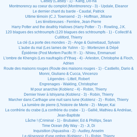
Catsby (Catsby - 1) - Kang, Do-ha
Montmorency au coeur du complot (Montmorency - 3) - Updale, Eleanor
Le dernier chant du barde - Caudal, Patrick
Ultime témoin (C.J. Townsend - 2) - Hoffman, Jilliane
Les ténébreuses - Ferrière, Jean-Pierre
Harry Potter and the deathly Hallows (Harry Potter - 7) - Rowling, J.K.
120 blagues des schtroumpfs (120 blagues des schtroumpfs - 1) - Collectif &
Culliford, Thierry
La clé (La porte des mondes - 2) - Ange & Guinebaud, Sylvain
L'aube du mal (Les lames de Yulinn - 1) - Mortenzen & Dépé
Épidémie (Post Mortem Pacific !!! - 1) - Nhieu, Emmanuel
L'ombre de Khengis (Les naufragés d'Ythaq - 4) - Arleston, Christophe & Floch,
Adrien
Route des maisons rouges (Route des maisons rouges - 1) - Castiello, Dario &
Monni, Giuliano & Cucca, Vincenzo
Légendes - Littell, Robert
Engrenages - Wakling, Christopher
M pour anarchie (Koblenz - 4) - Robin, Thierry
Dernier hiver à Ishiyama (Koblenz - 3) - Robin, Thierry
Marcher dans Carthage une nuit sans lune (Koblenz - 2) - Robin, Thierry
La lumière de pierre (L'histoire de Merle - 2) - Meyer, Kai
La confrérie du crabe (La confrérie du crabe - 1) - Gallié, Mathieu & Andréae,
Jean-Baptiste
Lâche ! (Criminal - 1) - Brubaker, Ed & Phillips, Sean
Time Ocean (My Way - 2) - Ji, Di
Inquisition (Aquasilva - 2) - Audley, Anselm
Le désespoir d'une ombre (Koblenz - 1) - Robin, Thierry