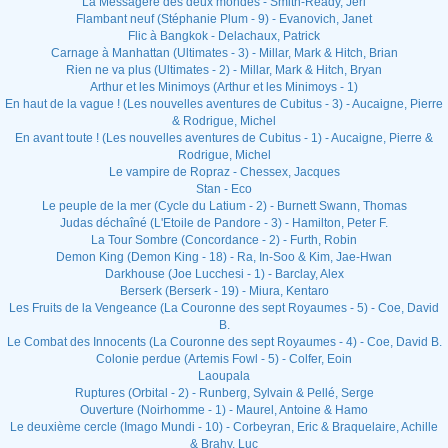
La Messagère des deux mondes - Smith-Ready, Jeri
Flambant neuf (Stéphanie Plum - 9) - Evanovich, Janet
Flic à Bangkok - Delachaux, Patrick
Carnage à Manhattan (Ultimates - 3) - Millar, Mark & Hitch, Brian
Rien ne va plus (Ultimates - 2) - Millar, Mark & Hitch, Bryan
Arthur et les Minimoys (Arthur et les Minimoys - 1)
En haut de la vague ! (Les nouvelles aventures de Cubitus - 3) - Aucaigne, Pierre
& Rodrigue, Michel
En avant toute ! (Les nouvelles aventures de Cubitus - 1) - Aucaigne, Pierre &
Rodrigue, Michel
Le vampire de Ropraz - Chessex, Jacques
Stan - Eco
Le peuple de la mer (Cycle du Latium - 2) - Burnett Swann, Thomas
Judas déchaîné (L'Etoile de Pandore - 3) - Hamilton, Peter F.
La Tour Sombre (Concordance - 2) - Furth, Robin
Demon King (Demon King - 18) - Ra, In-Soo & Kim, Jae-Hwan
Darkhouse (Joe Lucchesi - 1) - Barclay, Alex
Berserk (Berserk - 19) - Miura, Kentaro
Les Fruits de la Vengeance (La Couronne des sept Royaumes - 5) - Coe, David
B.
Le Combat des Innocents (La Couronne des sept Royaumes - 4) - Coe, David B.
Colonie perdue (Artemis Fowl - 5) - Colfer, Eoin
Laoupala
Ruptures (Orbital - 2) - Runberg, Sylvain & Pellé, Serge
Ouverture (Noirhomme - 1) - Maurel, Antoine & Hamo
Le deuxième cercle (Imago Mundi - 10) - Corbeyran, Eric & Braquelaire, Achille
& Brahy, Luc