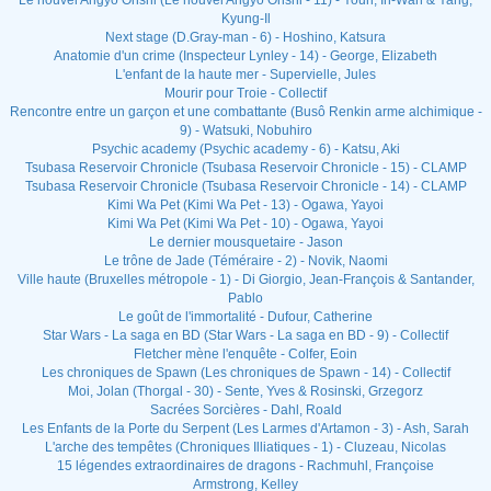
Le nouvel Angyo Onshi (Le nouvel Angyo Onshi - 11) - Youn, In-Wan & Yang,
Kyung-Il
Next stage (D.Gray-man - 6) - Hoshino, Katsura
Anatomie d'un crime (Inspecteur Lynley - 14) - George, Elizabeth
L'enfant de la haute mer - Supervielle, Jules
Mourir pour Troie - Collectif
Rencontre entre un garçon et une combattante (Busô Renkin arme alchimique -
9) - Watsuki, Nobuhiro
Psychic academy (Psychic academy - 6) - Katsu, Aki
Tsubasa Reservoir Chronicle (Tsubasa Reservoir Chronicle - 15) - CLAMP
Tsubasa Reservoir Chronicle (Tsubasa Reservoir Chronicle - 14) - CLAMP
Kimi Wa Pet (Kimi Wa Pet - 13) - Ogawa, Yayoi
Kimi Wa Pet (Kimi Wa Pet - 10) - Ogawa, Yayoi
Le dernier mousquetaire - Jason
Le trône de Jade (Téméraire - 2) - Novik, Naomi
Ville haute (Bruxelles métropole - 1) - Di Giorgio, Jean-François & Santander,
Pablo
Le goût de l'immortalité - Dufour, Catherine
Star Wars - La saga en BD (Star Wars - La saga en BD - 9) - Collectif
Fletcher mène l'enquête - Colfer, Eoin
Les chroniques de Spawn (Les chroniques de Spawn - 14) - Collectif
Moi, Jolan (Thorgal - 30) - Sente, Yves & Rosinski, Grzegorz
Sacrées Sorcières - Dahl, Roald
Les Enfants de la Porte du Serpent (Les Larmes d'Artamon - 3) - Ash, Sarah
L'arche des tempêtes (Chroniques Illiatiques - 1) - Cluzeau, Nicolas
15 légendes extraordinaires de dragons - Rachmuhl, Françoise
Armstrong, Kelley