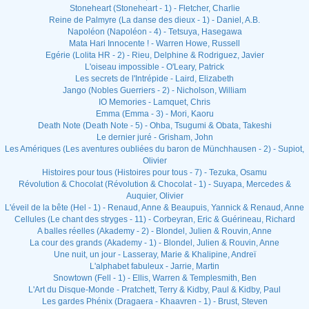
Stoneheart (Stoneheart - 1) - Fletcher, Charlie
Reine de Palmyre (La danse des dieux - 1) - Daniel, A.B.
Napoléon (Napoléon - 4) - Tetsuya, Hasegawa
Mata Hari Innocente ! - Warren Howe, Russell
Egérie (Lolita HR - 2) - Rieu, Delphine & Rodriguez, Javier
L'oiseau impossible - O'Leary, Patrick
Les secrets de l'Intrépide - Laird, Elizabeth
Jango (Nobles Guerriers - 2) - Nicholson, William
IO Memories - Lamquet, Chris
Emma (Emma - 3) - Mori, Kaoru
Death Note (Death Note - 5) - Ohba, Tsugumi & Obata, Takeshi
Le dernier juré - Grisham, John
Les Amériques (Les aventures oubliées du baron de Münchhausen - 2) - Supiot,
Olivier
Histoires pour tous (Histoires pour tous - 7) - Tezuka, Osamu
Révolution & Chocolat (Révolution & Chocolat - 1) - Suyapa, Mercedes &
Auquier, Olivier
L'éveil de la bête (Hel - 1) - Renaud, Anne & Beaupuis, Yannick & Renaud, Anne
Cellules (Le chant des stryges - 11) - Corbeyran, Eric & Guérineau, Richard
A balles réelles (Akademy - 2) - Blondel, Julien & Rouvin, Anne
La cour des grands (Akademy - 1) - Blondel, Julien & Rouvin, Anne
Une nuit, un jour - Lasseray, Marie & Khalipine, Andreï
L'alphabet fabuleux - Jarrie, Martin
Snowtown (Fell - 1) - Ellis, Warren & Templesmith, Ben
L'Art du Disque-Monde - Pratchett, Terry & Kidby, Paul & Kidby, Paul
Les gardes Phénix (Dragaera - Khaavren - 1) - Brust, Steven