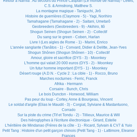
Retour à Narnia : Au secours du Prince Caspian (Le monde de Narnia) - Lewis,
C.S. & Armstrong, Matthew S.
La montagne magique - Taniguchi, Jirô
Histoire de guerrières (Claymore - 5) - Yagi, Norihiro
Tamahagane (Tamahagane - 2) - Saitani, Umetarô
Geobreeders (Geobreeders - 9) - Akihiro, Itô
Shogun Seinen (Shogun Seinen - 2) - Collectif
Du sang sur le green - Coben, Harlan
Livre I (Les aigles de Rome - 1) - Marini, Enrico
L'année sanglante (Tanâtos - 1) - Convard, Didier & Delitte, Jean-Yves
Shogun Shônen (Shogun Shônen - 10) - Collectif
Amour, gloire et sacrifice (DYS - 3) - Moonkey
L'homme qui valait 20 000 euros (DYS - 2) - Moonkey
Un futur homme important (DYS - 1) - Moonkey
Désert rouge (A.D.N. - Cycle 2 : La cible - 1) - Rocco, Bruno
Marches nocturnes - Ferric, Franck
Afrika - Hermann
Corsaire - Bunch, Chris
Le bois Duncton - Horwood, William
Pas peur du loup - Cortey, Anne & Bourgeau, Vincent
Le soldat d'argile (Elias le Maudit - 3) - Corgiat, Sylviane & Mastantuono,
Corrado
Sur la piste du crime (Tif et Tondu - 2) - Tillieux, Maurice & Will
Des hiéroglyphes à l'écriture électronique - Girard, Estelle
L'héritière de Mindanao (Frères de la côte - 1) - Ricard, Sylvain & CV7 & Yuio
Petit Tang : Histoire d'un petit garçon chinois (Petit Tang - 1) - Lattimore, Eleanor
Frances