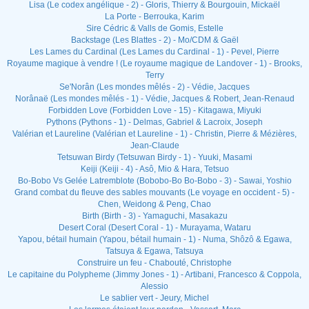
Lisa (Le codex angélique - 2) - Gloris, Thierry & Bourgouin, Mickaël
La Porte - Berrouka, Karim
Sire Cédric & Valls de Gomis, Estelle
Backstage (Les Blattes - 2) - Mo/CDM & Gaël
Les Lames du Cardinal (Les Lames du Cardinal - 1) - Pevel, Pierre
Royaume magique à vendre ! (Le royaume magique de Landover - 1) - Brooks,
Terry
Se'Norân (Les mondes mêlés - 2) - Védie, Jacques
Norânaë (Les mondes mêlés - 1) - Védie, Jacques & Robert, Jean-Renaud
Forbidden Love (Forbidden Love - 15) - Kitagawa, Miyuki
Pythons (Pythons - 1) - Delmas, Gabriel & Lacroix, Joseph
Valérian et Laureline (Valérian et Laureline - 1) - Christin, Pierre & Mézières,
Jean-Claude
Tetsuwan Birdy (Tetsuwan Birdy - 1) - Yuuki, Masami
Keiji (Keiji - 4) - Asô, Mio & Hara, Tetsuo
Bo-Bobo Vs Gelée Latremblote (Bobobo-Bo Bo-Bobo - 3) - Sawai, Yoshio
Grand combat du fleuve des sables mouvants (Le voyage en occident - 5) -
Chen, Weidong & Peng, Chao
Birth (Birth - 3) - Yamaguchi, Masakazu
Desert Coral (Desert Coral - 1) - Murayama, Wataru
Yapou, bétail humain (Yapou, bétail humain - 1) - Numa, Shôzô & Egawa,
Tatsuya & Egawa, Tatsuya
Construire un feu - Chabouté, Christophe
Le capitaine du Polypheme (Jimmy Jones - 1) - Artibani, Francesco & Coppola,
Alessio
Le sablier vert - Jeury, Michel