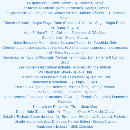
Le grand exil (Comix Remix - 3) - Bourhis, Hervé
Les tricots de Mireille (Mireille l'Abeille) - Krings, Antoon
Les jardins de la Lune (Le livre Malazéen des Glorieux Défunts - 1) - Erikson,
Steven
Chocola & Vanilla Sugar Sugar Rune (Chocola & Vanilla - Sugar Sugar Rune -
4) - Anno, Moyoco
Hand7 (Hand7 - 1) - Célimon, Sébastien & CG, Alber
Sombre futur - Zhang, Xiaoyu
Under the same Moon (Under the same Moon - 1) - Tsuchida, Seiki
Comme la Lune surgissant des nuages (Comme la Lune surgissant des nuages
- 3) - Park, Heung-yong
Néménès, roi maudit d'Aboucinti (Néfésis - 2) - Filippi, Denis-Pierre & Camboni,
Silvio
Les couleurs de Siméon (Mireille l'Abeille) - Krings, Antoon
My Street (My Street - 3) - Nie, Jun
Le retour de la reine (Polly et les pirates - 6) - Naifeh, Ted
Doraemon (Doraemon - 1) - Fujio, Fujiko F.
Pascale la Cigale (Les Drôles de Petites Bêtes) - Krings, Antoon
La Moïra (La Moïra) - Loevenbruck, Henri
La chasseresse écarlate (Les arcanes d'Alya - 1) - Debois, François & Lemercier,
Gwendal
Un lavoir en Provence - Tixier, Jean-Max
Death Note (Death Note - 4) - Tsugumi, Ohba & Takeshi, Obata
Saladin (Richard Coeur de Lion - 2) - Brrémaud, Frédéric & Bertolucci, Federico
Ursule la Libellule (Les Drôles de Petites Bêtes) - Krings, Antoon
Fantômes d'Ecosse - Glot, Claudine