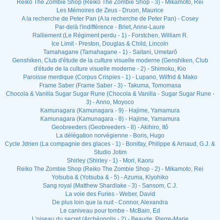
Reiko The Zombie Shop (Reiko The Zombie Shop - 3) - Mikamoto, Rei
Les Mémoires de Zeus - Druon, Maurice
A la recherche de Peter Pan (A la recherche de Peter Pan) - Cosey
Par-delà l'indifférence - Briet, Anne-Laure
Ralliement (Le Régiment perdu - 1) - Forstchen, William R.
Ice Limit - Preston, Douglas & Child, Lincoln
Tamahagane (Tamahagane - 1) - Saitani, Umetarô
Genshiken, Club d'étude de la culture visuelle moderne (Genshiken, Club
d'étude de la culture visuelle moderne - 2) - Shimoku, Kio
Paroisse merdique (Corpus Crispies - 1) - Lupano, Wilfrid & Mako
Frame Saber (Frame Saber - 3) - Takuma, Tomomasa
Chocola & Vanilla Sugar Sugar Rune (Chocola & Vanilla - Sugar Sugar Rune -
3) - Anno, Moyoco
Kamunagara (Kamunagara - 9) - Hajime, Yamamura
Kamunagara (Kamunagara - 8) - Hajime, Yamamura
Geobreeders (Geobreeders - 8) - Akihiro, Itô
La délégation norvégienne - Boris, Hugo
Cycle Jdrien (La compagnie des glaces - 1) - Bonifay, Philippe & Arnaud, G.J. &
Studio Jotim
Shirley (Shirley - 1) - Mori, Kaoru
Reiko The Zombie Shop (Reiko The Zombie Shop - 2) - Mikamoto, Rei
Yotsuba & (Yotsuba & - 5) - Azuma, Kiyohiko
Sang royal (Matthew Shardlake - 3) - Sansom, C.J.
La voie des Furies - Weber, David
De plus loin que la nuit - Connor, Alexandra
Le caniveau pour tombe - McBain, Ed
L'oiseau du secret (Archéopolis - 2) - Beaude, Pierre-Marie