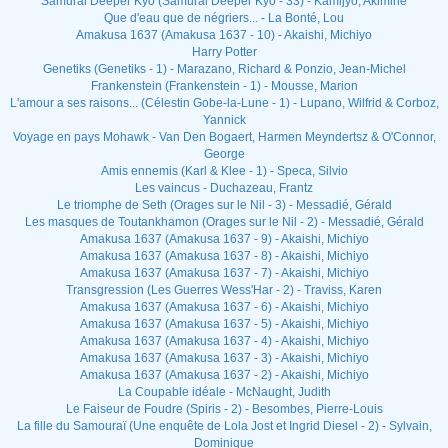
Samurai Deeper Kyo (Samurai Deeper Kyo - 33) - Kamijyo, Akimine
Que d'eau que de négriers... - La Bonté, Lou
Amakusa 1637 (Amakusa 1637 - 10) - Akaishi, Michiyo
Harry Potter
Genetiks (Genetiks - 1) - Marazano, Richard & Ponzio, Jean-Michel
Frankenstein (Frankenstein - 1) - Mousse, Marion
L'amour a ses raisons... (Célestin Gobe-la-Lune - 1) - Lupano, Wilfrid & Corboz,
Yannick
Voyage en pays Mohawk - Van Den Bogaert, Harmen Meyndertsz & O'Connor,
George
Amis ennemis (Karl & Klee - 1) - Speca, Silvio
Les vaincus - Duchazeau, Frantz
Le triomphe de Seth (Orages sur le Nil - 3) - Messadié, Gérald
Les masques de Toutankhamon (Orages sur le Nil - 2) - Messadié, Gérald
Amakusa 1637 (Amakusa 1637 - 9) - Akaishi, Michiyo
Amakusa 1637 (Amakusa 1637 - 8) - Akaishi, Michiyo
Amakusa 1637 (Amakusa 1637 - 7) - Akaishi, Michiyo
Transgression (Les Guerres Wess'Har - 2) - Traviss, Karen
Amakusa 1637 (Amakusa 1637 - 6) - Akaishi, Michiyo
Amakusa 1637 (Amakusa 1637 - 5) - Akaishi, Michiyo
Amakusa 1637 (Amakusa 1637 - 4) - Akaishi, Michiyo
Amakusa 1637 (Amakusa 1637 - 3) - Akaishi, Michiyo
Amakusa 1637 (Amakusa 1637 - 2) - Akaishi, Michiyo
La Coupable idéale - McNaught, Judith
Le Faiseur de Foudre (Spiris - 2) - Besombes, Pierre-Louis
La fille du Samouraï (Une enquête de Lola Jost et Ingrid Diesel - 2) - Sylvain,
Dominique