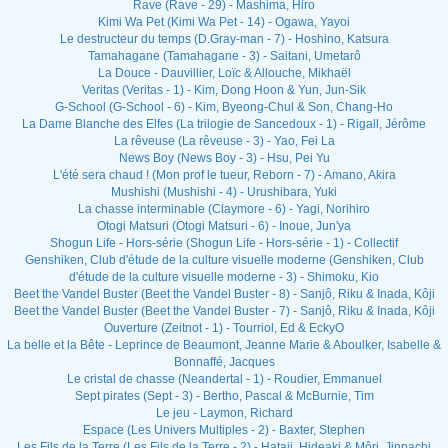
Rave (Rave - 29) - Mashima, Hiro
Kimi Wa Pet (Kimi Wa Pet - 14) - Ogawa, Yayoi
Le destructeur du temps (D.Gray-man - 7) - Hoshino, Katsura
Tamahagane (Tamahagane - 3) - Saitani, Umetarô
La Douce - Dauvillier, Loïc & Allouche, Mikhaël
Veritas (Veritas - 1) - Kim, Dong Hoon & Yun, Jun-Sik
G-School (G-School - 6) - Kim, Byeong-Chul & Son, Chang-Ho
La Dame Blanche des Elfes (La trilogie de Sancedoux - 1) - Rigall, Jérôme
La rêveuse (La rêveuse - 3) - Yao, Fei La
News Boy (News Boy - 3) - Hsu, Pei Yu
L'été sera chaud ! (Mon prof le tueur, Reborn - 7) - Amano, Akira
Mushishi (Mushishi - 4) - Urushibara, Yuki
La chasse interminable (Claymore - 6) - Yagi, Norihiro
Otogi Matsuri (Otogi Matsuri - 6) - Inoue, Jun'ya
Shogun Life - Hors-série (Shogun Life - Hors-série - 1) - Collectif
Genshiken, Club d'étude de la culture visuelle moderne (Genshiken, Club
d'étude de la culture visuelle moderne - 3) - Shimoku, Kio
Beet the Vandel Buster (Beet the Vandel Buster - 8) - Sanjô, Riku & Inada, Kôji
Beet the Vandel Buster (Beet the Vandel Buster - 7) - Sanjô, Riku & Inada, Kôji
Ouverture (Zeitnot - 1) - Tourriol, Ed & EckyO
La belle et la Bête - Leprince de Beaumont, Jeanne Marie & Aboulker, Isabelle &
Bonnaffé, Jacques
Le cristal de chasse (Neandertal - 1) - Roudier, Emmanuel
Sept pirates (Sept - 3) - Bertho, Pascal & McBurnie, Tim
Le jeu - Laymon, Richard
Espace (Les Univers Multiples - 2) - Baxter, Stephen
Les Fils de la Terre (Les Fils de la Terre - 2) - Hataji, Hideaki & Môri, Jinpachi