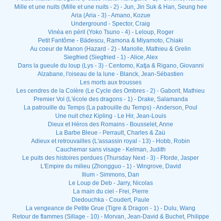
Mille et une nuits (Mille et une nuits - 2) - Jun, Jin Suk & Han, Seung hee
Aria (Aria - 3) - Amano, Kozue
Underground - Spector, Craig
Vinéa en péril (Yoko Tsuno - 4) - Leloup, Roger
Petit Fantôme - Bädescu, Ramona & Miyamoto, Chiaki
Au coeur de Manon (Hazard - 2) - Mariolle, Mathieu & Grelin
Siegfried (Siegfried - 1) - Alice, Alex
Dans la gueule du loup (Lys - 3) - Centomo, Katja & Rigano, Giovanni
Alzabane, l'oiseau de la lune - Blanck, Jean-Sébastien
Les morts aux trousses
Les cendres de la Colère (Le Cycle des Ombres - 2) - Gaborit, Mathieu
Premier Vol (L'école des dragons - 1) - Drake, Salamanda
La patrouille du Temps (La patrouille du Temps) - Anderson, Poul
Une nuit chez Kipling - Le Hir, Jean-Louis
Dieux et Héros des Romains - Bousselet, Anne
La Barbe Bleue - Perrault, Charles & Zaü
Adieux et retrouvailles (L'assassin royal - 13) - Hobb, Robin
Cauchemar sans visage - Kelman, Judith
Le puits des histoires perdues (Thursday Next - 3) - Fforde, Jasper
L'Empire du milieu (Zhongguo - 1) - Wingrove, David
Ilium - Simmons, Dan
Le Loup de Deb - Jarry, Nicolas
La main du ciel - Frei, Pierre
Diedouchka - Coudert, Paule
La vengeance de Petite Grue (Tigre & Dragon - 1) - Dulu, Wang
Retour de flammes (Sillage - 10) - Morvan, Jean-David & Buchet, Philippe