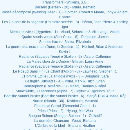
Transformers - Wilkens, S.G.
Berserk (Berserk - 20) - Miura, Kentaro
Passé décomposé (Walking Dead - 1) - Kirkman, Robert & Moore, Tony & Adlard,
Charlie
Les 7 piliers de la sagesse (L'histoire secrète - 8) - Pécau, Jean-Pierre & Kordey,
Igor
Mémoires vives (Hypertext - 1) - Viaud, Sébastien & Villesange, Adrien
Quatre souris vertes (Alex Cross - 8) - Patterson, James
Sur ses traces - Becka, Elizabeth
La guerre des machines (Dune, la Genèse - 1) - Herbert, Brian & Anderson,
Kevin J.
Radiance (Saga de l'empire Skolien - 2) - Asaro, Catherine
La Malédiction de L'Ombre - Gilman, Laura Anne
Radiance (Saga de l'empire Skolien - 2) - Asaro, Catherine
Le Noeud Sans Fin (Le Chant d'Albion - 3) - Lawhead, Stephen R.
L'Homme Etoile (La Trilogie d'Axis - 3) - Douglass, Sara
Le fugitif (Ultimates - 4) - Millar, Mark & Hitch, Brian
Bellérophon (Chimères - 3) - Mosdi, Thomas & Béhé
Snow white, 30 secondes (Alpha - 7) - Mythic & Jigounov, Youri
Beet the Vandel Buster (Beet the Vandel Buster - 6) - Sanjô, Riku & Inada, Kôji
Naruto (Naruto - 30) - Kishimoto, Masashi
Elemental Gerad (Elemental Gerad - 1)
Priest (Priest - 2) - Hyung, Min-Woo
Shogun Seinen (Shogun Seinen - 1) - Collectif
La dernière Chamane - Wood, Barbara
L'Ombre de la Mort - Graham, Heather