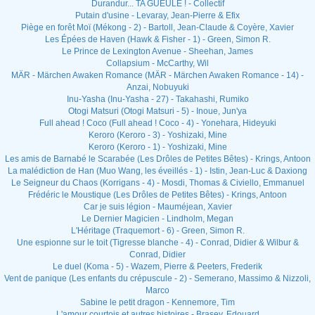
Durandur... TA GUEULE ! - Collectif
Putain d'usine - Levaray, Jean-Pierre & Efix
Piège en forêt Moï (Mékong - 2) - Bartoll, Jean-Claude & Coyère, Xavier
Les Épées de Haven (Hawk & Fisher - 1) - Green, Simon R.
Le Prince de Lexington Avenue - Sheehan, James
Collapsium - McCarthy, Wil
MÄR - Märchen Awaken Romance (MÄR - Märchen Awaken Romance - 14) -
Anzai, Nobuyuki
Inu-Yasha (Inu-Yasha - 27) - Takahashi, Rumiko
Otogi Matsuri (Otogi Matsuri - 5) - Inoue, Jun'ya
Full ahead ! Coco (Full ahead ! Coco - 4) - Yonehara, Hideyuki
Keroro (Keroro - 3) - Yoshizaki, Mine
Keroro (Keroro - 1) - Yoshizaki, Mine
Les amis de Barnabé le Scarabée (Les Drôles de Petites Bêtes) - Krings, Antoon
La malédiction de Han (Muo Wang, les éveillés - 1) - Istin, Jean-Luc & Daxiong
Le Seigneur du Chaos (Korrigans - 4) - Mosdi, Thomas & Civiello, Emmanuel
Frédéric le Moustique (Les Drôles de Petites Bêtes) - Krings, Antoon
Car je suis légion - Mauméjean, Xavier
Le Dernier Magicien - Lindholm, Megan
L'Héritage (Traquemort - 6) - Green, Simon R.
Une espionne sur le toit (Tigresse blanche - 4) - Conrad, Didier & Wilbur &
Conrad, Didier
Le duel (Koma - 5) - Wazem, Pierre & Peeters, Frederik
Vent de panique (Les enfants du crépuscule - 2) - Semerano, Massimo & Nizzoli,
Marco
Sabine le petit dragon - Kennemore, Tim
L'amour courtois et autres histoires - Brasey, Edouard