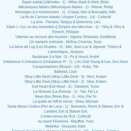
Super-soldat (Ultimates - 1) - Millar, Mark & Hitch, Brian
Mécaniques fatales (Mécaniques fatales - 1) - Reeve, Philip
Messages (Le missionnaire - 1) - Crippa, Alex & Buscaglia, Alfio
La fin de Cannon Hawke ! (Aspen Comics - 14) - Collectif
La mue - Ferrand, Tanguy & Quievreux, Léo
Elijah L-Yys, roi des immortels (L'Empire des Mecchas - 1) - Téhy & Téhy &
Fenech, Philippe
Ultyman au secours des musées - Ngoma Tshamala, Godéfroid
Un vampire ordinaire - McKee Charnas, Suzy
La lance de Lug (Les Druides - 3) - Istin, Jean-Luc & Jigourel, Thierry &
Lamontagne, Jacques
Nyctalope (Le Mal - 2) - Py & Houot, André
Unbalance X Unbalance (Unbalance X² - 1) - Lim, Dall Young & Lee, Soo Hyon
Conquistadores (Bleach - 22) - Kubo, Tite
Bathelot, Lilan
Stray Little Devil (Stray Little Devil - 3) - Mori, Kotaro
Stray Little Devil (Stray Little Devil - 2) - Mori, Kotaro
Evil Heart (Evil Heart - 3) - Taketomi, Tomo
La rêveuse (La rêveuse - 1) - Yao, Fei La
News Boy (News Boy - 1) - Hsu, Pei Yu
La quête de Nift-le mince - Shea, Michael
Santa Maria Cristina (Flor de Luna - 1) - Boisserie, Pierre & Stalner, Eric &
Lambert, Eric & Stalner Eric
Contes venus de l'Est - Collectif
Au revoir Fénimore - Mauffret, Yvon
Métalika - Grousset, Alain