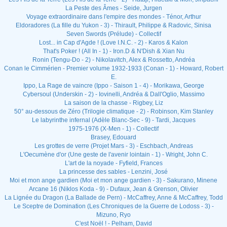
La Peste des Âmes - Seide, Jurgen
Voyage extraordinaire dans l'empire des mondes - Ténor, Arthur
Eldoradores (La fille du Yukon - 3) - Thirault, Philippe & Radovic, Sinisa
Seven Swords (Prélude) - Collectif
Lost... in Cap d'Agde ! (Love I.N.C. - 2) - Karos & Kalon
That's Poker ! (All In - 1) - Iron.D & N'Dish & Xian Nu
Ronin (Tengu-Do - 2) - Nikolavitch, Alex & Rossetto, Andréa
Conan le Cimmérien - Premier volume 1932-1933 (Conan - 1) - Howard, Robert
E.
Ippo, La Rage de vaincre (Ippo - Saison 1 - 4) - Morikawa, George
Cybersoul (Underskin - 2) - Iovinelli, Andréa & Dall'Oglio, Massimo
La saison de la chasse - Rigbey, Liz
50° au-dessous de Zéro (Trilogie climatique - 2) - Robinson, Kim Stanley
Le labyrinthe infernal (Adèle Blanc-Sec - 9) - Tardi, Jacques
1975-1976 (X-Men - 1) - Collectif
Brasey, Edouard
Les grottes de verre (Projet Mars - 3) - Eschbach, Andreas
L'Oecumène d'or (Une geste de l'avenir lointain - 1) - Wright, John C.
L'art de la noyade - Fyfield, Frances
La princesse des sables - Lenzini, José
Moi et mon ange gardien (Moi et mon ange gardien - 3) - Sakurano, Minene
Arcane 16 (Niklos Koda - 9) - Dufaux, Jean & Grenson, Olivier
La Lignée du Dragon (La Ballade de Pern) - McCaffrey, Anne & McCaffrey, Todd
Le Sceptre de Domination (Les Chroniques de la Guerre de Lodoss - 3) -
Mizuno, Ryo
C'est Noël ! - Pelham, David