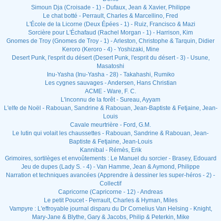
Simoun Dja (Croisade - 1) - Dufaux, Jean & Xavier, Philippe
Le chat botté - Perrault, Charles & Marcellino, Fred
L'École de la Licorne (Deux Épées - 1) - Ruiz, Francisco & Mazi
Sorcière pour L'Échafaud (Rachel Morgan - 1) - Harrison, Kim
Gnomes de Troy (Gnomes de Troy - 1) - Arleston, Christophe & Tarquin, Didier
Keroro (Keroro - 4) - Yoshizaki, Mine
Desert Punk, l'esprit du désert (Desert Punk, l'esprit du désert - 3) - Usune,
Masatoshi
Inu-Yasha (Inu-Yasha - 28) - Takahashi, Rumiko
Les cygnes sauvages - Andersen, Hans Christian
ACME - Ware, F. C.
L'inconnu de la forêt - Sureau, Ayyam
L'elfe de Noël - Rabouan, Sandrine & Rabouan, Jean-Baptiste & Fetjaine, Jean-
Louis
Cavale meurtrière - Ford, G.M.
Le lutin qui volait les chaussettes - Rabouan, Sandrine & Rabouan, Jean-
Baptiste & Fetjaine, Jean-Louis
Kannibal - Rémès, Erik
Grimoires, sortilèges et envoûtements : Le Manuel du sorcier - Brasey, Edouard
Jeu de dupes (Lady S. - 4) - Van Hamme, Jean & Aymond, Philippe
Narration et techniques avancées (Apprendre à dessiner les super-héros - 2) -
Collectif
Capricorne (Capricorne - 12) - Andreas
Le petit Poucet - Perrault, Charles & Hyman, Miles
Vampyre : L'effroyable journal disparu du Dr Cornelius Van Helsing - Knight,
Mary-Jane & Blythe, Gary & Jacobs, Philip & Peterkin, Mike