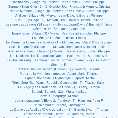
Infiltrations (Sillage - 9) - Morvan, Jean-David & Buchet, Philippe
Sergueï (Eden Killer - 1) - Di Giorgio, Jean-François & Mormile, Cristina
Nature humaine (Sillage - 8) - Morvan, Jean-David & Buchet, Philippe
Artifices (Sillage - 6) - Morvan, Jean-David & Buchet, Philippe
'J.VJ,..'\_ (Sillage - 5) - Morvan, Jean-David & Buchet, Philippe
Le signe des démons (Sillage - 4) - Morvan, Jean-David & Buchet, Philippe
Délires d'Orphée - Dufour, Catherine
Engrenages (Sillage - 3) - Morvan, Jean-David & Buchet, Philippe
La mémoire fantôme - Thilliez, Franck
La Marne (Le Coeur des batailles - 1) - Morvan, Jean-David & Kordey, Igor
Collection privée (Sillage - 2) - Morvan, Jean-David & Buchet, Philippe
A feu et à cendres (Sillage - 1) - Morvan, Jean-David & Buchet, Philippe
Les Nedillins : Les Dragons de Dùmran (Valanys - 1) - Sanders, W.H.
Le rituel du sang (Les chroniques de Thomas Covenant - 4) - Donaldson,
Stephen R.
L'Ascension du Serpent (Hordes - 1) - Genefort, Laurent
Dieux de la Mythologie grecque - Adam, Marie-Thérèse
Le grand monde de la Mythologie - Laporte, Michel
Triple Zéro (Star Wars - Republic Commando - 2) - Traviss, Karen
Le Siège (Les Gardiens de Ga'Hoole - 4) - Lasky, Kathryn
Berserk (Berserk - 21) - Miura, Kentaro
Beowulf - Morpurgo, Michael
Judas démasqué (L'Etoile de Pandore - 4) - Hamilton, Peter F.
Un sale boulot - Moore, Christopher
La Dame des Abeilles (Cycle du Latium - 3) - Burnett Swann, Thomas
Le scribe de Karnak (Hotep - 1) - Morales, Rafaël