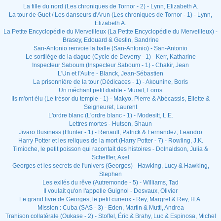
La fille du nord (Les chroniques de Tornor - 2) - Lynn, Elizabeth A.
La tour de Guet / Les danseurs d'Arun (Les chroniques de Tornor - 1) - Lynn,
Elizabeth A.
La Petite Encyclopédie du Merveilleux (La Petite Encyclopédie du Merveilleux) -
Brasey, Edouard & Gestin, Sandrine
San-Antonio renvoie la balle (San-Antonio) - San-Antonio
Le sortilège de la dague (Cycle de Deverry - 1) - Kerr, Katharine
Inspecteur Saboum (Inspecteur Saboum - 1) - Chakir, Jean
L'Un et l'Autre - Blanck, Jean-Sébastien
La prisonnière de la tour (Dédicaces - 1) - Akounine, Boris
Un méchant petit diable - Murail, Lorris
Ils m'ont élu (Le trésor du temple - 1) - Makyo, Pierre & Abécassis, Eliette &
Seigneuret, Laurent
L'ordre blanc (L'ordre blanc - 1) - Modesitt, L.E.
Lettres mortes - Hutson, Shaun
Jivaro Business (Hunter - 1) - Renault, Patrick & Fernandez, Leandro
Harry Potter et les reliques de la mort (Harry Potter - 7) - Rowling, J.K.
Timioche, le petit poisson qui racontait des histoires - Dolnaldson, Julia &
Scheffler, Axel
Georges et les secrets de l'univers (Georges) - Hawking, Lucy & Hawking,
Stephen
Les exilés du rêve (Autremonde - 5) - Williams, Tad
Il voulait qu'on l'appelle Guignol - Desvaux, Olivier
Le grand livre de Georges, le petit curieux - Rey, Margret & Rey, H.A.
Mission : Cuba (SAS - 3) - Eden, Martin & Mutti, Andrea
Trahison collatérale (Oukase - 2) - Stoffel, Éric & Brahy, Luc & Espinosa, Michel