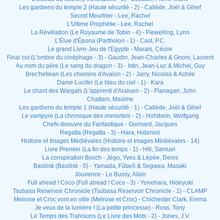
Les gardiens du temple 2 (Haute sécurité - 2) - Callède, Joël & Gihef
Secret Meurtrier - Lee, Rachel
L'Ultime Prophétie - Lee, Rachel
La Révélation (Le Royaume de Tobin - 4) - Flewelling, Lynn
L'Élue d'Épona (Partholon - 1) - Cast, P.C.
Le grand Livre-Jeu de l'Egypte - Marais, Cécile
Final cut (L'ombre du cinéphage - 3) - Gaudin, Jean-Charles & Gnoni, Laurent
Au nom du père (Le sang du dragon - 3) - Istin, Jean-Luc & Michel, Guy
Brec'hellean (Les chemins d'Avalon - 2) - Jarry, Nicolas & Achile
Dame Lucifer (Le bleu du ciel - 1) - Kara
Le chant des Wargals (L'apprenti d'Araluen - 2) - Flanagan, John
Chattam, Maxime
Les gardiens du temple 1 (Haute sécurité - 1) - Callède, Joël & Gihef
Le vampyre (La chronique des immortels - 2) - Hohlbein, Wolfgang
Chefs-doeuvre du Fantastique - Goimard, Jacques
Regatta (Regatta - 3) - Hara, Hidenori
Histoire et Images Médiévales (Histoire et Images Médiévales - 14)
Livre Premier (La fin des temps - 1) - Hiti, Samuel
La conspiration Bosch - Jégo, Yves & Lépée, Denis
Basilisk (Basilisk - 5) - Yamada, Fûtarô & Segawa, Masaki
Jouvence - Le Bussy, Alain
Full ahead ! Coco (Full ahead ! Coco - 3) - Yonehara, Hideyuki
Tsubasa Reservoir Chronicle (Tsubasa Reservoir Chronicle - 1) - CLAMP
Melrose et Croc vont en ville (Melrose et Croc) - Chichester Clark, Emma
Je veux de la lumière ! (La petite princesse) - Ross, Tony
Le Temps des Trahisons (Le Livre des Mots - 2) - Jones, J.V.