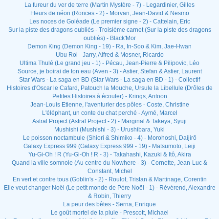
La fureur du ver de terre (Martin Mystère - 7) - Legardinier, Gilles
Fleurs de néon (Ronces - 2) - Morvan, Jean-David & Nesmo
Les noces de Goléade (Le premier signe - 2) - Cattelain, Eric
Sur la piste des dragons oubliés - Troisième carnet (Sur la piste des dragons
oubliés) - Black'Mor
Demon King (Demon King - 19) - Ra, In-Soo & Kim, Jae-Hwan
Ubu Roi - Jarry, Alfred & Mosner, Ricardo
Ultima Thulé (Le grand jeu - 1) - Pécau, Jean-Pierre & Pilipovic, Léo
Source, je boirai de ton eau (Aven - 3) - Astier, Stefan & Astier, Laurent
Star Wars - La saga en BD (Star Wars - La saga en BD - 1) - Collectif
Histoires d'Oscar le Cafard, Patouch la Mouche, Ursule la Libellule (Drôles de
Petites Histoires à écouter) - Krings, Antoon
Jean-Louis Etienne, l'aventurier des pôles - Coste, Christine
L'éléphant, un conte du chat perché - Aymé, Marcel
Astral Project (Astral Project - 2) - Marginal & Takeya, Syuji
Mushishi (Mushishi - 3) - Urushibara, Yuki
Le poisson noctambule (Shiori & Shimiko - 4) - Morohoshi, Daijirô
Galaxy Express 999 (Galaxy Express 999 - 19) - Matsumoto, Leiji
Yu-Gi-Oh ! R (Yu-Gi-Oh ! R - 3) - Takahashi, Kazuki & Itô, Akira
Quand la ville somnole (Au centre du Nowhere - 3) - Cornette, Jean-Luc &
Constant, Michel
En vert et contre tous (Goblin's - 2) - Roulot, Tristan & Martinage, Corentin
Elle veut changer Noël (Le petit monde de Père Noël - 1) - Révérend, Alexandre
& Robin, Thierry
La peur des bêtes - Serna, Enrique
Le goût mortel de la pluie - Prescott, Michael