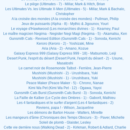
Le piège (Ultimates - 7) - Millar, Mark & Hitch, Brian
Les Ultimates Vs. les Ultimate X-Men (Ultimates - 5) - Millar, Mark & Bachalo,
Christopher
A la croisée des mondes (A la croisée des mondes) - Pullman, Philip
Jeux de puissants (Alpha - 8) - Mythic & Jigounov, Youri
Le voyage d'Hawkwood (Les monarchies divines - 1) - Kearney, Paul
Le maître magicien Negima - Negister Negi Magi (Negima - 5) - Akamatsu, Ken
Gunsmith Cats - Revised Edition (Gunsmith Cats - 1) - Sonoda, Kenichi
Keroro (Keroro - 2) - Yoshizaki, Mine
Aria (Aria - 2) - Amano, Kozue
Galaxy Express 999 (Galaxy Express 999 - 18) - Matsumoto, Leiji
Desert Punk, l'esprit du désert (Desert Punk, l'esprit du désert - 2) - Usune,
Masatoshi
Le carnet noir de Rosemonde Talbot - Ferrière, Jean-Pierre
Mushishi (Mushishi - 2) - Urushibara, Yuki
Mushishi (Mushishi - 1) - Urushibara, Yuki
Peace Maker (Peace Maker - 5) - Chrono, Nanae
Kimi Wa Pet (Kimi Wa Pet - 12) - Ogawa, Yayoi
Gunsmith Cats Burst (Gunsmith Cats Burst - 3) - Sonoda, Kenichi
La Faille de Kaïber (Le Cycle des Ombres - 1) - Gaborit, Mathieu
Les 4 fantastiques et le surfer d'argent (Les 4 fantastiques - 2)
Reviens, papa ! - Wilson, Jacqueline
Les démons de Barton House - Walters, Minette
Les mangeurs d'âme (Chroniques des Temps Obscurs - 3) - Paver, Michelle
Soleil de plomb - Glaister, Lesley
Cette vie derrière nous (Walking Dead - 2) - Kirkman, Robert & Adlard, Charlie