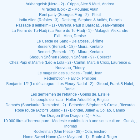
Arkhangelsk (Nero - 2) - Crippa, Alex & Mutti, Andrea
Miracles (Box - 2) - Mounier, Alain
Rent party (Georges Frog - 2) - Phicil
India Allen (Rafales - 3) - Desberg, Stephen & Vallès, Francis
Passage (Hellheim - 1) - Oliveira, Paul & Baradat, Jean-Philippe
La Pierre de Tu-Hadj (La Pierre de Tu-Hadj - 1) - Malagoli, Alexandre
Exil - Mina, Denise
Le Cercle de Sang - Delafosse, Jérôme
Berserk (Berserk - 18) - Miura, Kentaro
Berserk (Berserk - 17) - Miura, Kentaro
Shogun Shônen (Shogun Shônen - 9) - Collectif
Chez Papi et Mamie (Léo & Lola - 2) - Cantin, Marc & Croix, Laurence &
Nouveau, Thierry
Le magasin des suicides - Teulé, Jean
Rédemption - Halvick, Philippe
Benjamin 1/2 (Le décalogue - Les Fleury-Nadal - 2) - Giroud, Frank & Hulet,
Daniel
Les gentlemen de l'étrange - Gomis de, Estelle
Le peuple de l'eau - Heller-Arfouillère, Brigitte
Damnés (Sanctuaire Reminded - 2) - Betbeder, Stéphane & Crosa, Riccardo
Rose rouge (Actor's Studio - 1) - Blondel, Julien & Collao, Camilo
Pen Dragon (Pen Dragon - 1) - Mika
10 000 litres d'horreur pure : Modeste contribution à une sous-culture - Gunzig,
Thomas
Rocketman (One Piece - 38) - Oda, Eiichiro
Home Sweet Home (Jazz Maynard - 1) - Raule & Roger