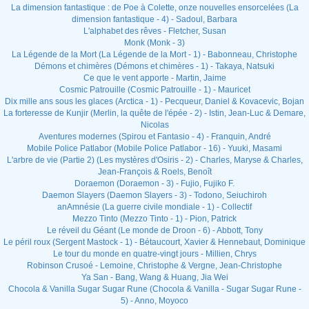
La dimension fantastique : de Poe à Colette, onze nouvelles ensorcelées (La
dimension fantastique - 4) - Sadoul, Barbara
L'alphabet des rêves - Fletcher, Susan
Monk (Monk - 3)
La Légende de la Mort (La Légende de la Mort - 1) - Babonneau, Christophe
Démons et chimères (Démons et chimères - 1) - Takaya, Natsuki
Ce que le vent apporte - Martin, Jaime
Cosmic Patrouille (Cosmic Patrouille - 1) - Mauricet
Dix mille ans sous les glaces (Arctica - 1) - Pecqueur, Daniel & Kovacevic, Bojan
La forteresse de Kunjir (Merlin, la quête de l'épée - 2) - Istin, Jean-Luc & Demare,
Nicolas
Aventures modernes (Spirou et Fantasio - 4) - Franquin, André
Mobile Police Patlabor (Mobile Police Patlabor - 16) - Yuuki, Masami
L'arbre de vie (Partie 2) (Les mystères d'Osiris - 2) - Charles, Maryse & Charles,
Jean-François & Roels, Benoît
Doraemon (Doraemon - 3) - Fujio, Fujiko F.
Daemon Slayers (Daemon Slayers - 3) - Todono, Seiuchiroh
anAmnésie (La guerre civile mondiale - 1) - Collectif
Mezzo Tinto (Mezzo Tinto - 1) - Pion, Patrick
Le réveil du Géant (Le monde de Droon - 6) - Abbott, Tony
Le péril roux (Sergent Mastock - 1) - Bétaucourt, Xavier & Hennebaut, Dominique
Le tour du monde en quatre-vingt jours - Millien, Chrys
Robinson Crusoé - Lemoine, Christophe & Vergne, Jean-Christophe
Ya San - Bang, Wang & Huang, Jia Wei
Chocola & Vanilla Sugar Sugar Rune (Chocola & Vanilla - Sugar Sugar Rune -
5) - Anno, Moyoco