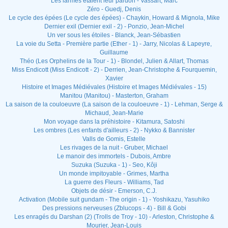
Les larmes étaient leur pardon - Vassart, Marc
Zéro - Guedj, Denis
Le cycle des épées (Le cycle des épées) - Chaykin, Howard & Mignola, Mike
Dernier exil (Dernier exil - 2) - Ponzio, Jean-Michel
Un ver sous les étoiles - Blanck, Jean-Sébastien
La voie du Setta - Première partie (Ether - 1) - Jarry, Nicolas & Lapeyre,
Guillaume
Théo (Les Orphelins de la Tour - 1) - Blondel, Julien & Allart, Thomas
Miss Endicott (Miss Endicott - 2) - Derrien, Jean-Christophe & Fourquemin,
Xavier
Histoire et Images Médiévales (Histoire et Images Médiévales - 15)
Manitou (Manitou) - Masterton, Graham
La saison de la couloeuvre (La saison de la couloeuvre - 1) - Lehman, Serge &
Michaud, Jean-Marie
Mon voyage dans la préhistoire - Kitamura, Satoshi
Les ombres (Les enfants d'ailleurs - 2) - Nykko & Bannister
Valls de Gomis, Estelle
Les rivages de la nuit - Gruber, Michael
Le manoir des immortels - Dubois, Ambre
Suzuka (Suzuka - 1) - Seo, Kôji
Un monde impitoyable - Grimes, Martha
La guerre des Fleurs - Williams, Tad
Objets de désir - Emerson, C.J.
Activation (Mobile suit gundam - The origin - 1) - Yoshikazu, Yasuhiko
Des pressions nerveuses (Zblucops - 4) - Bill & Gobi
Les enragés du Darshan (2) (Trolls de Troy - 10) - Arleston, Christophe &
Mourier, Jean-Louis