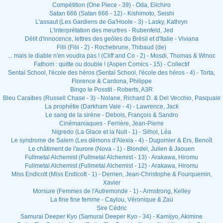
Compétition (One Piece - 39) - Oda, Eiichiro
Satan 666 (Satan 666 - 12) - Kishimoto, Seishi
L'assaut (Les Gardiens de Ga'Hoole - 3) - Lasky, Kathryn
L'interprétation des meurtres - Rubenfeld, Jed
Délit d'innocence, lettres des geôles du Brésil et d'Italie - Viviana
Filii (Filii - 2) - Rochebrune, Thibaud (de)
... mais le diable n'en voudra pas ! (Cliff and Co - 2) - Mosdi, Thomas & Winoc
Fathom : quitte ou double ! (Aspen Comics - 15) - Collectif
Sentaï School, l'école des héros (Sentaï School, l'école des héros - 4) - Torta,
Florence & Cardona, Philippe
Bingo le Posstit - Roberts, A3R
Bleu Caraïbes (Russell Chase - 3) - Nolane, Richard D. & Del Vecchio, Pasquale
La prophétie (Darkham Vale - 4) - Lawrence, Jack
Le sang de la sirène - Debois, François & Sandro
Cinémaniaques - Ferrière, Jean-Pierre
Nigredo (La Glace et la Nuit - 1) - Silhol, Léa
Le syndrome de Salem (Les démons d'Alexia - 4) - Dugomier & Ers, Benoît
Le châtiment de l'aurore (Nova - 1) - Blondel, Julien & Jaouen
Fullmetal Alchemist (Fullmetal Alchemist - 13) - Arakawa, Hiromu
Fullmetal Alchemist (Fullmetal Alchemist - 12) - Arakawa, Hiromu
Miss Endicott (Miss Endicott - 1) - Derrien, Jean-Christophe & Fourquemin,
Xavier
Morsure (Femmes de l'Autremonde - 1) - Armstrong, Kelley
La fine fine femme - Caylou, Véronique & Zaü
Sire Cédric
Samurai Deeper Kyo (Samurai Deeper Kyo - 34) - Kamijyo, Akimine