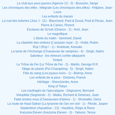
Le chat aux yeux jaunes (Agence 13 - 3) - Brussolo, Serge
Les chroniques des elfes : Intégrale (Les chroniques des elfes) - Fetjaine, Jean-
Louis
Les enfants du marais
La nuit des tuileries (Jour J - 11) - Blanchard, Fred & Duval, Fred & Pécau, Jean-
Pierre & Calvez, Florent
Esclaves de So'rah (Orianor - 2) - Avril, Jean
Le magnifique
L'étoile du matin - Gemmell, David
La citadelle des ombres (L'assasin royal - 2) - Hobb, Robin
Roji ! (Roji ! - 1) - Kotobuki, Keisuke
La lame de l'Archange (Chasseuse de vampires - 4) - Singh, Nalini
Saboteur : les mineurs contre-attaquent
Timbré
Le Trône de Fer (Le Trône de Fer - 2) - Martin, George R.R.
Otage du plaisir (Psi-Changeling - 5) - Singh, Nalini
Fille du sang (Les joyaux noirs - 1) - Bishop, Anne
Les enfants de la peur - Delaney, Franck
Héritage - Shevchenko, Anna
King of Tokyo
Les naufragés de l'apocalypse - Degioanni, Bernard
Voluptide (Segments - 2) - Malka, Richard & Gimenez, Juan
Fatal rendez-vous (Chasseuses d'aliens - 1) - Showalter, Gena
La route de Haut-Safran (La tyrannie de l'arc-en-ciel - 1) - Fforde, Jasper
Septentrion (Aquablue - 13) - Hautière, Régis & Reno
Inazuma Eleven (Inazuma Eleven - 3) - Yabuno, Tenya