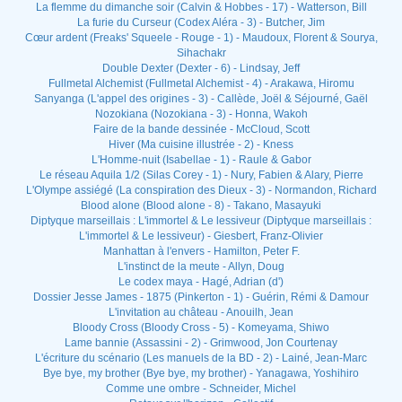
La flemme du dimanche soir (Calvin & Hobbes - 17) - Watterson, Bill
La furie du Curseur (Codex Aléra - 3) - Butcher, Jim
Cœur ardent (Freaks' Squeele - Rouge - 1) - Maudoux, Florent & Sourya,
Sihachakr
Double Dexter (Dexter - 6) - Lindsay, Jeff
Fullmetal Alchemist (Fullmetal Alchemist - 4) - Arakawa, Hiromu
Sanyanga (L'appel des origines - 3) - Callède, Joël & Séjourné, Gaël
Nozokiana (Nozokiana - 3) - Honna, Wakoh
Faire de la bande dessinée - McCloud, Scott
Hiver (Ma cuisine illustrée - 2) - Kness
L'Homme-nuit (Isabellae - 1) - Raule & Gabor
Le réseau Aquila 1/2 (Silas Corey - 1) - Nury, Fabien & Alary, Pierre
L'Olympe assiégé (La conspiration des Dieux - 3) - Normandon, Richard
Blood alone (Blood alone - 8) - Takano, Masayuki
Diptyque marseillais : L'immortel & Le lessiveur (Diptyque marseillais :
L'immortel & Le lessiveur) - Giesbert, Franz-Olivier
Manhattan à l'envers - Hamilton, Peter F.
L'instinct de la meute - Allyn, Doug
Le codex maya - Hagé, Adrian (d')
Dossier Jesse James - 1875 (Pinkerton - 1) - Guérin, Rémi & Damour
L'invitation au château - Anouilh, Jean
Bloody Cross (Bloody Cross - 5) - Komeyama, Shiwo
Lame bannie (Assassini - 2) - Grimwood, Jon Courtenay
L'écriture du scénario (Les manuels de la BD - 2) - Lainé, Jean-Marc
Bye bye, my brother (Bye bye, my brother) - Yanagawa, Yoshihiro
Comme une ombre - Schneider, Michel