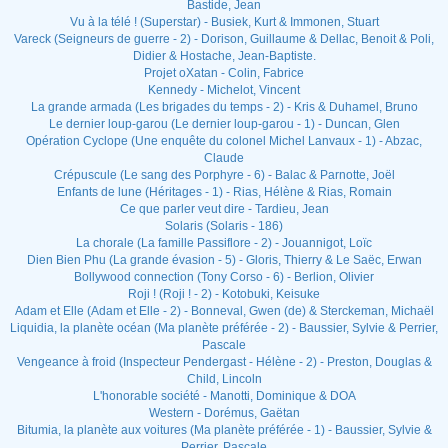
Bastide, Jean
Vu à la télé ! (Superstar) - Busiek, Kurt & Immonen, Stuart
Vareck (Seigneurs de guerre - 2) - Dorison, Guillaume & Dellac, Benoit & Poli,
Didier & Hostache, Jean-Baptiste.
Projet oXatan - Colin, Fabrice
Kennedy - Michelot, Vincent
La grande armada (Les brigades du temps - 2) - Kris & Duhamel, Bruno
Le dernier loup-garou (Le dernier loup-garou - 1) - Duncan, Glen
Opération Cyclope (Une enquête du colonel Michel Lanvaux - 1) - Abzac,
Claude
Crépuscule (Le sang des Porphyre - 6) - Balac & Parnotte, Joël
Enfants de lune (Héritages - 1) - Rias, Hélène & Rias, Romain
Ce que parler veut dire - Tardieu, Jean
Solaris (Solaris - 186)
La chorale (La famille Passiflore - 2) - Jouannigot, Loïc
Dien Bien Phu (La grande évasion - 5) - Gloris, Thierry & Le Saëc, Erwan
Bollywood connection (Tony Corso - 6) - Berlion, Olivier
Roji ! (Roji ! - 2) - Kotobuki, Keisuke
Adam et Elle (Adam et Elle - 2) - Bonneval, Gwen (de) & Sterckeman, Michaël
Liquidia, la planète océan (Ma planète préférée - 2) - Baussier, Sylvie & Perrier,
Pascale
Vengeance à froid (Inspecteur Pendergast - Hélène - 2) - Preston, Douglas &
Child, Lincoln
L'honorable société - Manotti, Dominique & DOA
Western - Dorémus, Gaëtan
Bitumia, la planète aux voitures (Ma planète préférée - 1) - Baussier, Sylvie &
Perrier, Pascale