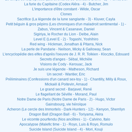
La furie du Capitaine (Codex Aléra - 4) - Butcher, Jim
L'importance d'être constant - Wilde, Oscar
Clones
Sacrifice (La légende de la lune sanglante - 3) - Kluver, Cayla
Petit béguin & gros pépins (Les chroniques d'un maladroit sentimental - 1) -
Zabus, Vincent & Casanave, Daniel
Sigiriya, le Rocher du Lion - Delbe, Alain
Level E (Level E - 2) - Togashi, Yoshihiro
Red wing - Hickman, Jonathan & Pitarra, Nick
La perle de Pandarie - Neilson, Micky & Galloway, Sean
L'encyclopédie des elfes d'après l'oeuvre de J. R. R. Tolkien - Kloczko, Edouard
Secrets d'anges - Sébal, Michèle
Visions de Cody - Kerouac, Jack
Je suis une légende - Matheson, Richard
Un secret - Wantier, Eric
Préliminaires (Confessions d'un canard sex-toy - 1) - Chantilly, Milly & Roux,
Mickaël & Poitevin, Arnaud
Le grand secret - Barjavel, René
Le flagellant de Séville - Morand, Paul
Notre Dame de Paris (Notre Dame de Paris - 2) - Hugo, Victor
Gainsbourg, vie héroïque
Acheron (Le cercle des Immortels - Dark-Hunters - 12) - Kenyon, Sherrilyn
Dragon Ball (Dragon Ball - 6) - Toriyama, Akira
Le vicomte pourfendu (Nos ancêtres - 1) - Calvino, Italo
Apocalypse (Malefic time - 1) - Royo, Luis & Royo, Romulo
Suicide Island (Suicide Island - 4) - Mori, Kouji