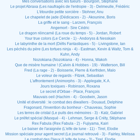
Mes conversations avec les tueurs - Bourgoin, Stéphane
Le projet Abraxa (Les naufragés de l'entropie - 3) - Delmeulle, Frédéric
L'étourdie petite sorcière - Stohner, Anu
Le chapelet de jade (Dédicaces - 2) - Akounine, Boris
La griffe et le sang - Larzem, François
Angemort - Sire Cédric
Le dragon réincarné (La roue du temps - 5) - Jordan, Robert
Your true colors (Le Cercle - 1) - Andoryss & Nesskain
Le labyrinthe de la mort (Défis Fantastiques - 5) - Livingstone, Ian
Les péchés du père (Les tortues ninja - 4) - Eastman, Kevin & Waltz, Tom &
Kuhn, Andy
Nozokiana (Nozokiana - 4) - Honna, Wakoh
Que de misère humaine ! (Calvin & Hobbes - 19) - Watterson, Bill
Fred (La rage - 2) - Boisserie, Pierre & Kerfriden, Malo
Le voleur de regards - Fitzek, Sebastian
L'affrontement (Animorphs - 3) - Applegate, K.A.
Jours toxiques - Robinson, Roxana
Le secret d'Orbae - Place, François
Mauvais oeil (Hachim - 4) - Goodwin, Jason
Unité et diversité : le combat des diwallers - Douaud, Delphine
Fragonard, l'invention du bonheur - Chauveau, Sophie
Les terres de cristal (Le puits des mémoires - 3) - Katz, Gabriel
Le préfet spécial (Masqué - 4) - Lehman, Serge & Créty, Stéphane
Rex Fabula (Rex Fabula - 2) - Fujiyama, Kairi
Le baiser de l'araignée (L'elfe de lune - 11) - Tirel, Elodie
Mission spéciale pour agent secret (Le journal retrouvé - 3) - Fairley, Melissa
Le combat des Dieux (L'elfe de lune - 3) - Tirel, Elodie