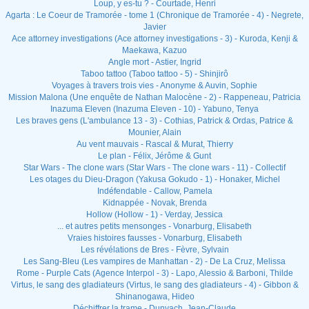
Loup, y es-tu ? - Courtade, Henri
Agarta : Le Coeur de Tramorée - tome 1 (Chronique de Tramorée - 4) - Negrete,
Javier
Ace attorney investigations (Ace attorney investigations - 3) - Kuroda, Kenji &
Maekawa, Kazuo
Angle mort - Astier, Ingrid
Taboo tattoo (Taboo tattoo - 5) - Shinjirô
Voyages à travers trois vies - Anonyme & Auvin, Sophie
Mission Malona (Une enquête de Nathan Malocène - 2) - Rappeneau, Patricia
Inazuma Eleven (Inazuma Eleven - 10) - Yabuno, Tenya
Les braves gens (L'ambulance 13 - 3) - Cothias, Patrick & Ordas, Patrice &
Mounier, Alain
Au vent mauvais - Rascal & Murat, Thierry
Le plan - Félix, Jérôme & Gunt
Star Wars - The clone wars (Star Wars - The clone wars - 11) - Collectif
Les otages du Dieu-Dragon (Yakusa Gokudo - 1) - Honaker, Michel
Indéfendable - Callow, Pamela
Kidnappée - Novak, Brenda
Hollow (Hollow - 1) - Verday, Jessica
... et autres petits mensonges - Vonarburg, Elisabeth
Vraies histoires fausses - Vonarburg, Elisabeth
Les révélations de Bres - Fèvre, Sylvain
Les Sang-Bleu (Les vampires de Manhattan - 2) - De La Cruz, Melissa
Rome - Purple Cats (Agence Interpol - 3) - Lapo, Alessio & Barboni, Thilde
Virtus, le sang des gladiateurs (Virtus, le sang des gladiateurs - 4) - Gibbon &
Shinanogawa, Hideo
Déchiffrer la trame - Dunyach, Jean-Claude