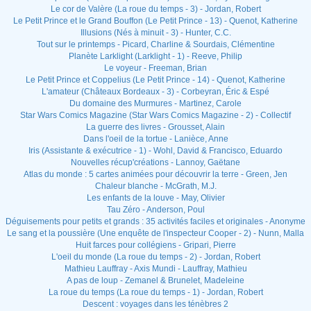
Le cor de Valère (La roue du temps - 3) - Jordan, Robert
Le Petit Prince et le Grand Bouffon (Le Petit Prince - 13) - Quenot, Katherine
Illusions (Nés à minuit - 3) - Hunter, C.C.
Tout sur le printemps - Picard, Charline & Sourdais, Clémentine
Planète Larklight (Larklight - 1) - Reeve, Philip
Le voyeur - Freeman, Brian
Le Petit Prince et Coppelius (Le Petit Prince - 14) - Quenot, Katherine
L'amateur (Châteaux Bordeaux - 3) - Corbeyran, Éric & Espé
Du domaine des Murmures - Martinez, Carole
Star Wars Comics Magazine (Star Wars Comics Magazine - 2) - Collectif
La guerre des livres - Grousset, Alain
Dans l'oeil de la tortue - Lanièce, Anne
Iris (Assistante & exécutrice - 1) - Wohl, David & Francisco, Eduardo
Nouvelles récup'créations - Lannoy, Gaëtane
Atlas du monde : 5 cartes animées pour découvrir la terre - Green, Jen
Chaleur blanche - McGrath, M.J.
Les enfants de la louve - May, Olivier
Tau Zéro - Anderson, Poul
Déguisements pour petits et grands : 35 activités faciles et originales - Anonyme
Le sang et la poussière (Une enquête de l'inspecteur Cooper - 2) - Nunn, Malla
Huit farces pour collégiens - Gripari, Pierre
L'oeil du monde (La roue du temps - 2) - Jordan, Robert
Mathieu Lauffray - Axis Mundi - Lauffray, Mathieu
A pas de loup - Zemanel & Brunelet, Madeleine
La roue du temps (La roue du temps - 1) - Jordan, Robert
Descent : voyages dans les ténèbres 2