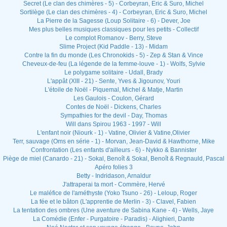
Secret (Le clan des chimères - 5) - Corbeyran, Eric & Suro, Michel
Sortilège (Le clan des chimères - 4) - Corbeyran, Eric & Suro, Michel
La Pierre de la Sagesse (Loup Solitaire - 6) - Dever, Joe
Mes plus belles musiques classiques pour les petits - Collectif
Le complot Romanov - Berry, Steve
Slime Project (Kid Paddle - 13) - Midam
Contre la fin du monde (Les Chronokids - 5) - Zep & Stan & Vince
Cheveux-de-feu (La légende de la femme-louve - 1) - Wolfs, Sylvie
Le polygame solitaire - Udall, Brady
L'appât (XIII - 21) - Sente, Yves & Jigounov, Youri
L'étoile de Noël - Piquemal, Michel & Matje, Martin
Les Gaulois - Coulon, Gérard
Contes de Noël - Dickens, Charles
Sympathies for the devil - Day, Thomas
Will dans Spirou 1963 - 1997 - Will
L'enfant noir (Niourk - 1) - Vatine, Olivier & Vatine,Olivier
Terr, sauvage (Oms en série - 1) - Morvan, Jean-David & Hawthorne, Mike
Confrontation (Les enfants d'ailleurs - 6) - Nykko & Bannister
Piège de miel (Canardo - 21) - Sokal, Benoît & Sokal, Benoît & Regnauld, Pascal
Apéro folies 3
Betty - Indridason, Arnaldur
J'attraperai ta mort - Commère, Hervé
Le maléfice de l'améthyste (Yoko Tsuno - 26) - Leloup, Roger
La fée et le bâton (L'apprentie de Merlin - 3) - Clavel, Fabien
La tentation des ombres (Une aventure de Sabina Kane - 4) - Wells, Jaye
La Comédie (Enfer - Purgatoire - Paradis) - Alighieri, Dante