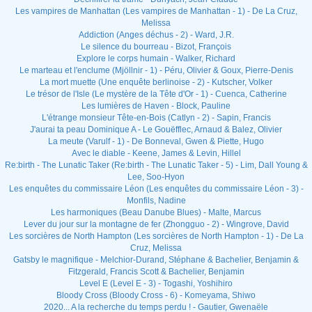
Les vampires de Manhattan (Les vampires de Manhattan - 1) - De La Cruz,
Melissa
Addiction (Anges déchus - 2) - Ward, J.R.
Le silence du bourreau - Bizot, François
Explore le corps humain - Walker, Richard
Le marteau et l'enclume (Mjöllnir - 1) - Péru, Olivier & Goux, Pierre-Denis
La mort muette (Une enquête berlinoise - 2) - Kutscher, Volker
Le trésor de l'Isle (Le mystère de la Tête d'Or - 1) - Cuenca, Catherine
Les lumières de Haven - Block, Pauline
L'étrange monsieur Tête-en-Bois (Catlyn - 2) - Sapin, Francis
J'aurai ta peau Dominique A - Le Gouëfflec, Arnaud & Balez, Olivier
La meute (Varulf - 1) - De Bonneval, Gwen & Piette, Hugo
Avec le diable - Keene, James & Levin, Hillel
Re:birth - The Lunatic Taker (Re:birth - The Lunatic Taker - 5) - Lim, Dall Young &
Lee, Soo-Hyon
Les enquêtes du commissaire Léon (Les enquêtes du commissaire Léon - 3) -
Monfils, Nadine
Les harmoniques (Beau Danube Blues) - Malte, Marcus
Lever du jour sur la montagne de fer (Zhongguo - 2) - Wingrove, David
Les sorcières de North Hampton (Les sorcières de North Hampton - 1) - De La
Cruz, Melissa
Gatsby le magnifique - Melchior-Durand, Stéphane & Bachelier, Benjamin &
Fitzgerald, Francis Scott & Bachelier, Benjamin
Level E (Level E - 3) - Togashi, Yoshihiro
Bloody Cross (Bloody Cross - 6) - Komeyama, Shiwo
2020... A la recherche du temps perdu ! - Gautier, Gwenaële