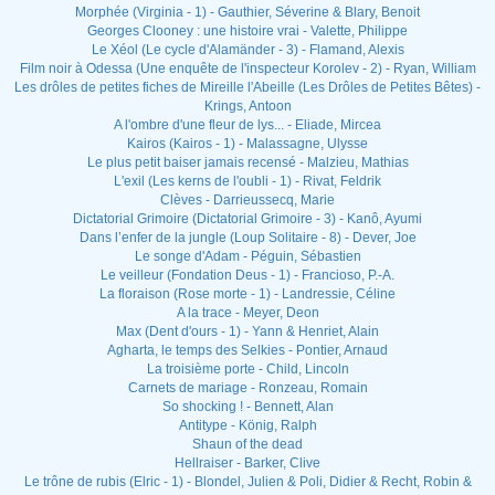
Morphée (Virginia - 1) - Gauthier, Séverine & Blary, Benoit
Georges Clooney : une histoire vrai - Valette, Philippe
Le Xéol (Le cycle d'Alamänder - 3) - Flamand, Alexis
Film noir à Odessa (Une enquête de l'inspecteur Korolev - 2) - Ryan, William
Les drôles de petites fiches de Mireille l'Abeille (Les Drôles de Petites Bêtes) -
Krings, Antoon
A l'ombre d'une fleur de lys... - Eliade, Mircea
Kairos (Kairos - 1) - Malassagne, Ulysse
Le plus petit baiser jamais recensé - Malzieu, Mathias
L'exil (Les kerns de l'oubli - 1) - Rivat, Feldrik
Clèves - Darrieussecq, Marie
Dictatorial Grimoire (Dictatorial Grimoire - 3) - Kanô, Ayumi
Dans l’enfer de la jungle (Loup Solitaire - 8) - Dever, Joe
Le songe d'Adam - Péguin, Sébastien
Le veilleur (Fondation Deus - 1) - Francioso, P.-A.
La floraison (Rose morte - 1) - Landressie, Céline
A la trace - Meyer, Deon
Max (Dent d'ours - 1) - Yann & Henriet, Alain
Agharta, le temps des Selkies - Pontier, Arnaud
La troisième porte - Child, Lincoln
Carnets de mariage - Ronzeau, Romain
So shocking ! - Bennett, Alan
Antitype - König, Ralph
Shaun of the dead
Hellraiser - Barker, Clive
Le trône de rubis (Elric - 1) - Blondel, Julien & Poli, Didier & Recht, Robin &