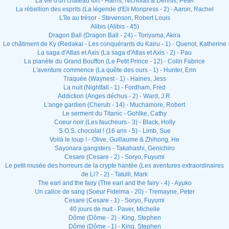
La vie d'un château fort - Harris, Nicholas & Dennis, Peter
La rébellion des esprits (La légende d'Eli Monpress - 2) - Aaron, Rachel
L'île au trésor - Stevenson, Robert Louis
Alibis (Alibis - 45)
Dragon Ball (Dragon Ball - 24) - Toriyama, Akira
Le châtiment de Ky (Redakai - Les conquérants du Kairu - 1) - Quenot, Katherine
La saga d'Atlas et Axis (La saga d'Atlas et Axis - 2) - Pau
La planète du Grand Bouffon (Le Petit Prince - 12) - Colin Fabrice
L'aventure commence (La quête des ours - 1) - Hunter, Erin
Traquée (Waynest - 1) - Haines, Jess
La nuit (Nightfall - 1) - Fordham, Fred
Addiction (Anges déchus - 2) - Ward, J.R.
L'ange gardien (Cherub - 14) - Muchamore, Robert
Le serment du Titanic - Gohlke, Cathy
Coeur noir (Les faucheurs - 3) - Black, Holly
S.O.S. chocolat ! (16 ans - 5) - Limb, Sue
Voilà le loup ! - Olive, Guillaume & Zhihong, He
Sayonara gangsters - Takahashi, Genichiro
Cesare (Cesare - 2) - Soryo, Fuyumi
Le petit musée des horreurs de la crypte hantée (Les aventures extraordinaires
de Li? - 2) - Tatulli, Mark
The earl and the fairy (The earl and the fairy - 4) - Ayuko
Un calice de sang (Soeur Fidelma - 20) - Tremayne, Peter
Cesare (Cesare - 1) - Soryo, Fuyumi
40 jours de nuit - Paver, Michelle
Dôme (Dôme - 2) - King, Stephen
Dôme (Dôme - 1) - King, Stephen