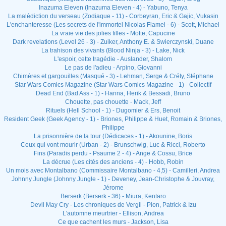
Inazuma Eleven (Inazuma Eleven - 4) - Yabuno, Tenya
La malédiction du verseau (Zodiaque - 11) - Corbeyran, Eric & Gajic, Vukasin
L'enchanteresse (Les secrets de l'immortel Nicolas Flamel - 6) - Scott, Michael
La vraie vie des jolies filles - Motte, Capucine
Dark revelations (Level 26 - 3) - Zuiker, Anthony E. & Swierczynski, Duane
La trahison des vivants (Blood Ninja - 3) - Lake, Nick
L'espoir, cette tragédie - Auslander, Shalom
Le pas de l'adieu - Arpino, Giovanni
Chimères et gargouilles (Masqué - 3) - Lehman, Serge & Créty, Stéphane
Star Wars Comics Magazine (Star Wars Comics Magazine - 1) - Collectif
Dead End (Bad Ass - 1) - Hanna, Herik & Bessadi, Bruno
Chouette, pas chouette - Mack, Jeff
Rituels (Hell School - 1) - Dugomier & Ers, Benoit
Resident Geek (Geek Agency - 1) - Briones, Philippe & Huet, Romain & Briones,
Philippe
La prisonnière de la tour (Dédicaces - 1) - Akounine, Boris
Ceux qui vont mourir (Urban - 2) - Brunschwig, Luc & Ricci, Roberto
Fins (Paradis perdu - Psaume 2 - 4) - Ange & Cossu, Brice
La décrue (Les cités des anciens - 4) - Hobb, Robin
Un mois avec Montalbano (Commissaire Montalbano - 4,5) - Camilleri, Andrea
Johnny Jungle (Johnny Jungle - 1) - Deveney, Jean-Christophe & Jouvray,
Jérome
Berserk (Berserk - 36) - Miura, Kentaro
Devil May Cry - Les chroniques de Vergil - Pion, Patrick & Izu
L'automne meurtrier - Ellison, Andrea
Ce que cachent les murs - Jackson, Lisa