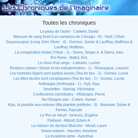
Les Chroniques de l'Imaginaire
Toutes les chroniques
La peau de l'autre - Carkeet, David
Morsure de sang froid (Les vampires de Chicago - 6) - Neill, Chloé
Guyanacapac (Long John Silver - 4) - Dorison, Xavier & Lauffray, Matthieu &
Lauffray, Matthieu
La conspiration Heike (Yôkai - 1) - Sierra, Sergio A. & Sierra, Alex
Roi René - Battut, Eric
Le choix d'un ange - Lubrano, Lucien
Restons calmes ! (Kevin et les extraterrestres - 1) - Rivelaygue, Laurent
Les hommes légers sont parfois lourds (Tea for two - 2) - Gomez, Lucile
Les filles faciles sont compliquées (Tea for two - 1) - Gomez, Lucile
Antimagia (Antimagia - 1) - Kyû, Aiya
Amulettes - Ajarrag, Véronique
Confessions cannibales - d'Etanges, Pierre
Ne t'éloigne pas - Coben, Harlan
Kipu, la planète aux ordures (Ma planète préférée - 3) - Baussier, Sylvie &
Perrier, Pascale
Le Roi se meurt - Ionesco, Eugène
Flatland - Abbott, Edwin A.
La maison du docteur Blanche - Murat, Laure
Sweet sixteen - Heurtier, Annelise
La troisième lame - Ayerdhal