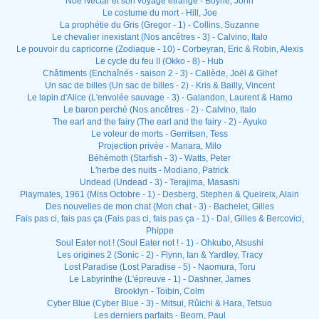
Noé Nectar et son voyage étrange - Boyne, John
Le costume du mort - Hill, Joe
La prophétie du Gris (Gregor - 1) - Collins, Suzanne
Le chevalier inexistant (Nos ancêtres - 3) - Calvino, Italo
Le pouvoir du capricorne (Zodiaque - 10) - Corbeyran, Eric & Robin, Alexis
Le cycle du feu II (Okko - 8) - Hub
Châtiments (Enchaînés - saison 2 - 3) - Callède, Joël & Gihef
Un sac de billes (Un sac de billes - 2) - Kris & Bailly, Vincent
Le lapin d'Alice (L'envolée sauvage - 3) - Galandon, Laurent & Hamo
Le baron perché (Nos ancêtres - 2) - Calvino, Italo
The earl and the fairy (The earl and the fairy - 2) - Ayuko
Le voleur de morts - Gerritsen, Tess
Projection privée - Manara, Milo
Béhémoth (Starfish - 3) - Watts, Peter
L'herbe des nuits - Modiano, Patrick
Undead (Undead - 3) - Terajima, Masashi
Playmates, 1961 (Miss Octobre - 1) - Desberg, Stephen & Queireix, Alain
Des nouvelles de mon chat (Mon chat - 3) - Bachelet, Gilles
Fais pas ci, fais pas ça (Fais pas ci, fais pas ça - 1) - Dal, Gilles & Bercovici,
Phippe
Soul Eater not ! (Soul Eater not ! - 1) - Ohkubo, Atsushi
Les origines 2 (Sonic - 2) - Flynn, Ian & Yardley, Tracy
Lost Paradise (Lost Paradise - 5) - Naomura, Toru
Le Labyrinthe (L'épreuve - 1) - Dashner, James
Brooklyn - Toibin, Colm
Cyber Blue (Cyber Blue - 3) - Mitsui, Rûichi & Hara, Tetsuo
Les derniers parfaits - Beorn, Paul