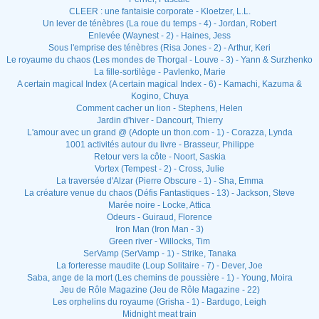
CLEER : une fantaisie corporate - Kloetzer, L.L.
Un lever de ténèbres (La roue du temps - 4) - Jordan, Robert
Enlevée (Waynest - 2) - Haines, Jess
Sous l'emprise des ténèbres (Risa Jones - 2) - Arthur, Keri
Le royaume du chaos (Les mondes de Thorgal - Louve - 3) - Yann & Surzhenko
La fille-sortilège - Pavlenko, Marie
A certain magical Index (A certain magical Index - 6) - Kamachi, Kazuma &
Kogino, Chuya
Comment cacher un lion - Stephens, Helen
Jardin d'hiver - Dancourt, Thierry
L'amour avec un grand @ (Adopte un thon.com - 1) - Corazza, Lynda
1001 activités autour du livre - Brasseur, Philippe
Retour vers la côte - Noort, Saskia
Vortex (Tempest - 2) - Cross, Julie
La traversée d'Alzar (Pierre Obscure - 1) - Sha, Emma
La créature venue du chaos (Défis Fantastiques - 13) - Jackson, Steve
Marée noire - Locke, Attica
Odeurs - Guiraud, Florence
Iron Man (Iron Man - 3)
Green river - Willocks, Tim
SerVamp (SerVamp - 1) - Strike, Tanaka
La forteresse maudite (Loup Solitaire - 7) - Dever, Joe
Saba, ange de la mort (Les chemins de poussière - 1) - Young, Moira
Jeu de Rôle Magazine (Jeu de Rôle Magazine - 22)
Les orphelins du royaume (Grisha - 1) - Bardugo, Leigh
Midnight meat train