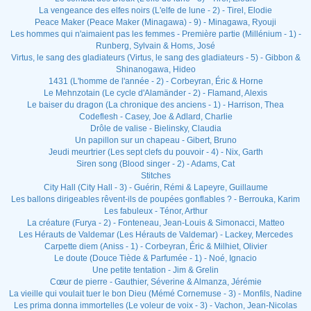
La vengeance des elfes noirs (L'elfe de lune - 2) - Tirel, Elodie
Peace Maker (Peace Maker (Minagawa) - 9) - Minagawa, Ryouji
Les hommes qui n'aimaient pas les femmes - Première partie (Millénium - 1) -
Runberg, Sylvain & Homs, José
Virtus, le sang des gladiateurs (Virtus, le sang des gladiateurs - 5) - Gibbon &
Shinanogawa, Hideo
1431 (L'homme de l'année - 2) - Corbeyran, Éric & Horne
Le Mehnzotain (Le cycle d'Alamänder - 2) - Flamand, Alexis
Le baiser du dragon (La chronique des anciens - 1) - Harrison, Thea
Codeflesh - Casey, Joe & Adlard, Charlie
Drôle de valise - Bielinsky, Claudia
Un papillon sur un chapeau - Gibert, Bruno
Jeudi meurtrier (Les sept clefs du pouvoir - 4) - Nix, Garth
Siren song (Blood singer - 2) - Adams, Cat
Stitches
City Hall (City Hall - 3) - Guérin, Rémi & Lapeyre, Guillaume
Les ballons dirigeables rêvent-ils de poupées gonflables ? - Berrouka, Karim
Les fabuleux - Ténor, Arthur
La créature (Furya - 2) - Fonteneau, Jean-Louis & Simonacci, Matteo
Les Hérauts de Valdemar (Les Hérauts de Valdemar) - Lackey, Mercedes
Carpette diem (Aniss - 1) - Corbeyran, Éric & Milhiet, Olivier
Le doute (Douce Tiède & Parfumée - 1) - Noé, Ignacio
Une petite tentation - Jim & Grelin
Cœur de pierre - Gauthier, Séverine & Almanza, Jérémie
La vieille qui voulait tuer le bon Dieu (Mémé Cornemuse - 3) - Monfils, Nadine
Les prima donna immortelles (Le voleur de voix - 3) - Vachon, Jean-Nicolas