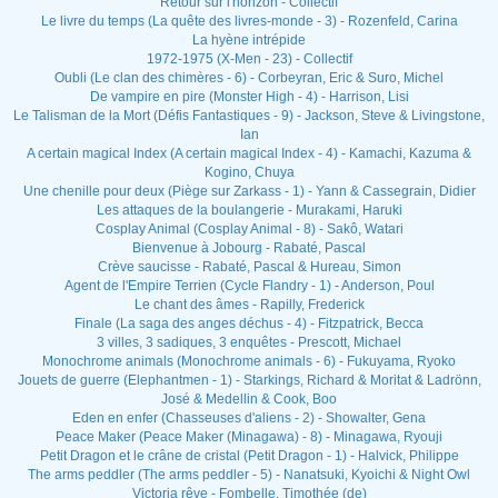
Retour sur l'horizon - Collectif
Le livre du temps (La quête des livres-monde - 3) - Rozenfeld, Carina
La hyène intrépide
1972-1975 (X-Men - 23) - Collectif
Oubli (Le clan des chimères - 6) - Corbeyran, Eric & Suro, Michel
De vampire en pire (Monster High - 4) - Harrison, Lisi
Le Talisman de la Mort (Défis Fantastiques - 9) - Jackson, Steve & Livingstone,
Ian
A certain magical Index (A certain magical Index - 4) - Kamachi, Kazuma &
Kogino, Chuya
Une chenille pour deux (Piège sur Zarkass - 1) - Yann & Cassegrain, Didier
Les attaques de la boulangerie - Murakami, Haruki
Cosplay Animal (Cosplay Animal - 8) - Sakô, Watari
Bienvenue à Jobourg - Rabaté, Pascal
Crève saucisse - Rabaté, Pascal & Hureau, Simon
Agent de l'Empire Terrien (Cycle Flandry - 1) - Anderson, Poul
Le chant des âmes - Rapilly, Frederick
Finale (La saga des anges déchus - 4) - Fitzpatrick, Becca
3 villes, 3 sadiques, 3 enquêtes - Prescott, Michael
Monochrome animals (Monochrome animals - 6) - Fukuyama, Ryoko
Jouets de guerre (Elephantmen - 1) - Starkings, Richard & Moritat & Ladrönn,
José & Medellin & Cook, Boo
Eden en enfer (Chasseuses d'aliens - 2) - Showalter, Gena
Peace Maker (Peace Maker (Minagawa) - 8) - Minagawa, Ryouji
Petit Dragon et le crâne de cristal (Petit Dragon - 1) - Halvick, Philippe
The arms peddler (The arms peddler - 5) - Nanatsuki, Kyoichi & Night Owl
Victoria rêve - Fombelle, Timothée (de)