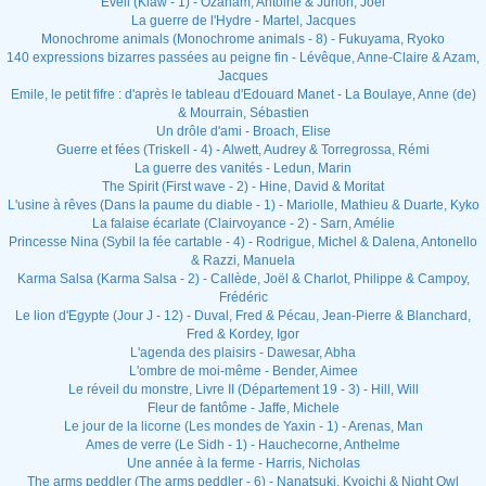
Eveil (Klaw - 1) - Ozanam, Antoine & Jurion, Joël
La guerre de l'Hydre - Martel, Jacques
Monochrome animals (Monochrome animals - 8) - Fukuyama, Ryoko
140 expressions bizarres passées au peigne fin - Lévêque, Anne-Claire & Azam,
Jacques
Emile, le petit fifre : d'après le tableau d'Edouard Manet - La Boulaye, Anne (de)
& Mourrain, Sébastien
Un drôle d'ami - Broach, Elise
Guerre et fées (Triskell - 4) - Alwett, Audrey & Torregrossa, Rémi
La guerre des vanités - Ledun, Marin
The Spirit (First wave - 2) - Hine, David & Moritat
L'usine à rêves (Dans la paume du diable - 1) - Mariolle, Mathieu & Duarte, Kyko
La falaise écarlate (Clairvoyance - 2) - Sarn, Amélie
Princesse Nina (Sybil la fée cartable - 4) - Rodrigue, Michel & Dalena, Antonello
& Razzi, Manuela
Karma Salsa (Karma Salsa - 2) - Callède, Joël & Charlot, Philippe & Campoy,
Frédéric
Le lion d'Egypte (Jour J - 12) - Duval, Fred & Pécau, Jean-Pierre & Blanchard,
Fred & Kordey, Igor
L'agenda des plaisirs - Dawesar, Abha
L'ombre de moi-même - Bender, Aimee
Le réveil du monstre, Livre II (Département 19 - 3) - Hill, Will
Fleur de fantôme - Jaffe, Michele
Le jour de la licorne (Les mondes de Yaxin - 1) - Arenas, Man
Ames de verre (Le Sidh - 1) - Hauchecorne, Anthelme
Une année à la ferme - Harris, Nicholas
The arms peddler (The arms peddler - 6) - Nanatsuki, Kyoichi & Night Owl