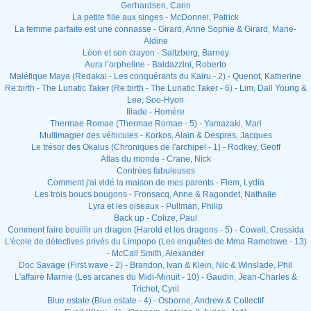
Gerhardsen, Carin
La petite fille aux singes - McDonnel, Patrick
La femme parfaite est une connasse - Girard, Anne Sophie & Girard, Marie-
Aldine
Léon et son crayon - Saltzberg, Barney
Aura l’orpheline - Baldazzini, Roberto
Maléfique Maya (Redakai - Les conquérants du Kairu - 2) - Quenot, Katherine
Re:birth - The Lunatic Taker (Re:birth - The Lunatic Taker - 6) - Lim, Dall Young &
Lee, Soo-Hyon
Iliade - Homère
Thermae Romae (Thermae Romae - 5) - Yamazaki, Mari
Multimagier des véhicules - Korkos, Alain & Despres, Jacques
Le trésor des Okalus (Chroniques de l'archipel - 1) - Rodkey, Geoff
Atlas du monde - Crane, Nick
Contrées fabuleuses
Comment j'ai vidé la maison de mes parents - Flem, Lydia
Les trois boucs bougons - Fronsacq, Anne & Ragondet, Nathalie
Lyra et les oiseaux - Pullman, Philip
Back up - Colize, Paul
Comment faire bouillir un dragon (Harold et les dragons - 5) - Cowell, Cressida
L'école de détectives privés du Limpopo (Les enquêtes de Mma Ramotswe - 13)
- McCall Smith, Alexander
Doc Savage (First wave - 2) - Brandon, Ivan & Klein, Nic & Winslade, Phil
L'affaire Marnie (Les arcanes du Midi-Minuit - 10) - Gaudin, Jean-Charles &
Trichet, Cyril
Blue estate (Blue estate - 4) - Osborne, Andrew & Collectif