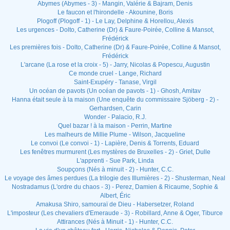
Abymes (Abymes - 3) - Mangin, Valérie & Bajram, Denis
Le faucon et l'hirondelle - Akounine, Boris
Plogoff (Plogoff - 1) - Le Lay, Delphine & Horellou, Alexis
Les urgences - Dolto, Catherine (Dr) & Faure-Poirée, Colline & Mansot,
Frédérick
Les premières fois - Dolto, Catherine (Dr) & Faure-Poirée, Colline & Mansot,
Frédérick
L'arcane (La rose et la croix - 5) - Jarry, Nicolas & Popescu, Augustin
Ce monde cruel - Lange, Richard
Saint-Exupéry - Tanase, Virgil
Un océan de pavots (Un océan de pavots - 1) - Ghosh, Amitav
Hanna était seule à la maison (Une enquête du commissaire Sjöberg - 2) -
Gerhardsen, Carin
Wonder - Palacio, R.J.
Quel bazar ! à la maison - Perrin, Martine
Les malheurs de Millie Plume - Wilson, Jacqueline
Le convoi (Le convoi - 1) - Lapière, Denis & Torrents, Eduard
Les fenêtres murmurent (Les mystères de Bruxelles - 2) - Griet, Dulle
L'apprenti - Sue Park, Linda
Soupçons (Nés à minuit - 2) - Hunter, C.C.
Le voyage des âmes perdues (La trilogie des Illumières - 2) - Shusterman, Neal
Nostradamus (L'ordre du chaos - 3) - Perez, Damien & Ricaume, Sophie &
Albert, Éric
Amakusa Shiro, samouraï de Dieu - Habersetzer, Roland
L'imposteur (Les chevaliers d'Emeraude - 3) - Robillard, Anne & Oger, Tiburce
Attirances (Nés à Minuit - 1) - Hunter, C.C.