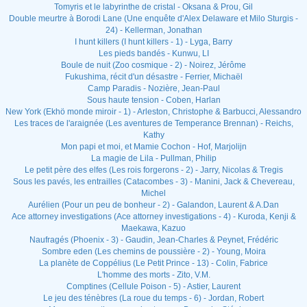
Tomyris et le labyrinthe de cristal - Oksana & Prou, Gil
Double meurtre à Borodi Lane (Une enquête d'Alex Delaware et Milo Sturgis -
24) - Kellerman, Jonathan
I hunt killers (I hunt killers - 1) - Lyga, Barry
Les pieds bandés - Kunwu, LI
Boule de nuit (Zoo cosmique - 2) - Noirez, Jérôme
Fukushima, récit d'un désastre - Ferrier, Michaël
Camp Paradis - Nozière, Jean-Paul
Sous haute tension - Coben, Harlan
New York (Ekhö monde miroir - 1) - Arleston, Christophe & Barbucci, Alessandro
Les traces de l'araignée (Les aventures de Temperance Brennan) - Reichs,
Kathy
Mon papi et moi, et Mamie Cochon - Hof, Marjolijn
La magie de Lila - Pullman, Philip
Le petit père des elfes (Les rois forgerons - 2) - Jarry, Nicolas & Tregis
Sous les pavés, les entrailles (Catacombes - 3) - Manini, Jack & Chevereau,
Michel
Aurélien (Pour un peu de bonheur - 2) - Galandon, Laurent & A.Dan
Ace attorney investigations (Ace attorney investigations - 4) - Kuroda, Kenji &
Maekawa, Kazuo
Naufragés (Phoenix - 3) - Gaudin, Jean-Charles & Peynet, Frédéric
Sombre eden (Les chemins de poussière - 2) - Young, Moira
La planète de Coppélius (Le Petit Prince - 13) - Colin, Fabrice
L'homme des morts - Zito, V.M.
Comptines (Cellule Poison - 5) - Astier, Laurent
Le jeu des ténèbres (La roue du temps - 6) - Jordan, Robert