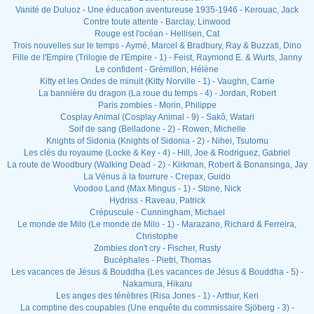
Vanité de Duluoz - Une éducation aventureuse 1935-1946 - Kerouac, Jack
Contre toute attente - Barclay, Linwood
Rouge est l'océan - Hellisen, Cat
Trois nouvelles sur le temps - Aymé, Marcel & Bradbury, Ray & Buzzati, Dino
Fille de l'Empire (Trilogie de l'Empire - 1) - Feist, Raymond E. & Wurts, Janny
Le confident - Grémillon, Hélène
Kitty et les Ondes de minuit (Kitty Norville - 1) - Vaughn, Carrie
La bannière du dragon (La roue du temps - 4) - Jordan, Robert
Paris zombies - Morin, Philippe
Cosplay Animal (Cosplay Animal - 9) - Sakô, Watari
Soif de sang (Belladone - 2) - Rowen, Michelle
Knights of Sidonia (Knights of Sidonia - 2) - Nihei, Tsutomu
Les clés du royaume (Locke & Key - 4) - Hill, Joe & Rodriguez, Gabriel
La route de Woodbury (Walking Dead - 2) - Kirkman, Robert & Bonansinga, Jay
La Vénus à la fourrure - Crepax, Guido
Voodoo Land (Max Mingus - 1) - Stone, Nick
Hydriss - Raveau, Patrick
Crépuscule - Cunningham, Michael
Le monde de Milo (Le monde de Milo - 1) - Marazano, Richard & Ferreira,
Christophe
Zombies don't cry - Fischer, Rusty
Bucéphales - Pietri, Thomas
Les vacances de Jésus & Bouddha (Les vacances de Jésus & Bouddha - 5) -
Nakamura, Hikaru
Les anges des ténèbres (Risa Jones - 1) - Arthur, Keri
La comptine des coupables (Une enquête du commissaire Sjöberg - 3) -