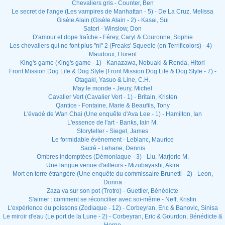
Chevaliers gris - Counter, Ben
Le secret de l'ange (Les vampires de Manhattan - 5) - De La Cruz, Melissa
Gisèle Alain (Gisèle Alain - 2) - Kasai, Sui
Satori - Winslow, Don
D'amour et dope fraîche - Férey, Caryl & Couronne, Sophie
Les chevaliers qui ne font plus "ni" 2 (Freaks' Squeele (en Terrificolors) - 4) -
Maudoux, Florent
King's game (King's game - 1) - Kanazawa, Nobuaki & Renda, Hitori
Front Mission Dog Life & Dog Style (Front Mission Dog Life & Dog Style - 7) -
Otagaki, Yasuo & Line, C.H.
May le monde - Jeury, Michel
Cavalier Vert (Cavalier Vert - 1) - Britain, Kristen
Qantice - Fontaine, Marie & Beaufils, Tony
L'évadé de Wan Chai (Une enquête d'Ava Lee - 1) - Hamilton, Ian
L'essence de l'art - Banks, Iain M.
Storyteller - Siegel, James
Le formidable évènement - Leblanc, Maurice
Sacré - Lehane, Dennis
Ombres indomptées (Démoniaque - 3) - Liu, Marjorie M.
Une langue venue d'ailleurs - Mizubayashi, Akira
Mort en terre étrangère (Une enquête du commissaire Brunetti - 2) - Leon,
Donna
Zaza va sur son pot (Trotro) - Guettier, Bénédicte
S'aimer : comment se réconcilier avec soi-même - Neff, Kristin
L'expérience du poissons (Zodiaque - 12) - Corbeyran, Eric & Banovic, Sinisa
Le miroir d'eau (Le port de la Lune - 2) - Corbeyran, Eric & Gourdon, Bénédicte &