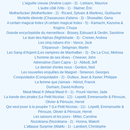
L'aiguille creuse (Arsène Lupin - 3) - Leblanc, Maurice
L'autre côté (Vito - 1) - Stalner, Éric
Motherfucker (Motherfucker - 2) - Ricard, Sylvain & Martinez, Guillaume
Mortelle étreinte (Chasseuses d'aliens - 3) - Showalter, Gena
A certain magical Index (A certain magical Index - 5) - Kamachi, Kazuma &
Kogino, Chuya
Grande encyclopédie du merveilleux - Brasey, Edouard & Gestin, Sandrine
Le duel des Alphas (Nightshade - 3) - Cremer, Andrea
Les cinq rubans d'or - Vance, Jack
S'épanouir - Seligman, Martin
Les Sang-d'Argent (Les vampires de Manhattan - 3) - De La Cruz, Melissa
L'homme de ses rêves - Cheever, John
Adrenaline (Sam Capra - 1) - Abbott, Jeff
Le dernier d'entre nous - Gordon, Neil
Les nouvelles enquêtes de Maigret - Simenon, Georges
Conquistador (Conquistador - 2) - Dufaux, Jean & Xavier, Philippe
La femme que j'aimais - Hériot, Franck
Durham, David Anthony
Mwat Mwat ® (Mwat Mwat ® - 1) - Fouré-Varnier, Jade
La bande des pirates (Le Petit Nicolas - 12) - Lepetit, Emmanuelle & Pérouze,
Olivier & Pérouze, Hervé
Qui veut jouer à la poupée ? (Le Petit Nicolas - 11) - Lepetit, Emmanuelle &
Pérouze, Olivier & Pérouze, Hervé
Les saisons et les jours - Miller, Caroline
Nozokiana (Nozokiana - 2) - Honna, Wakoh
L'attaque Surprise (Wakfu - 1) - Lambert, Christophe