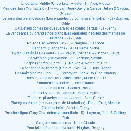
Undertaker Riddle (Undertaker Riddle - 4) - Akai, Higasa
Mémoire flash (Nomad 2.0 - 1) - Morvan, Jean-David & Carette, Julien & Savoia,
Sylvain
Le sang des bistanclaques (Les enquêtes du commissaire Kolvair - 1) - Bouhier,
Odile
Sara et les contes perdus (Sara et les contes perdus - 5) - Jenny
La vengeance du grand singe blanc (Les enquêtes insolites des maîtres de
l'étrange - 2) - Li-an
Poison Cat (Poison Cat - 1) - Rhégliac, Eléonore
Haggarth (Haggarth) - De la Fuente, Victor
Tigran (Les épées de verre - 3) - Corgiat, Sylviane & Zuccheri, Laura
Barakamon (Barakamon - 3) - Yoshino, Satsuki
L'espoir (Après-Guerre - 1) - Raives & Warnauts, Éric
La sentinelle de l'ombre (Cole et Pike - 14) - Crais, Robert
Les boîtes noires (Pest - 2) - Corbeyran, Éric & Bouillez, Amaury
Dans le camp des assassins - Bérot, Marie-Claude
Silhouette - Mourlevat, Jean-Claude
La place du mort - Garnier, Pascal
Le rendez-vous de Valentin - Serpix, Sylvie
Étoiles et planètes en mouvement - Stott, Carole
Bloody Valentine (Les vampires de Manhattan) - De La Cruz, Melissa
J'ai pas choisi - Abadie, Fanny
Première ligue (Tony Chu, détective cannibale - 5) - Layman, John & Guillory,
Rob
Sang dessus dessous - Izner, Claude
Pour toi je décrocherai la lune - Hughes, Gregory