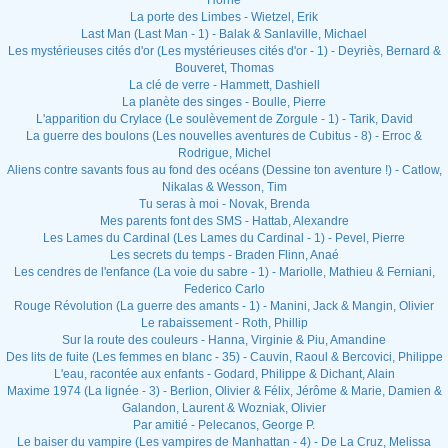
Horne
La porte des Limbes - Wietzel, Erik
Last Man (Last Man - 1) - Balak & Sanlaville, Michael
Les mystérieuses cités d'or (Les mystérieuses cités d'or - 1) - Deyriès, Bernard &
Bouveret, Thomas
La clé de verre - Hammett, Dashiell
La planète des singes - Boulle, Pierre
L'apparition du Crylace (Le soulèvement de Zorgule - 1) - Tarik, David
La guerre des boulons (Les nouvelles aventures de Cubitus - 8) - Erroc &
Rodrigue, Michel
Aliens contre savants fous au fond des océans (Dessine ton aventure !) - Catlow,
Nikalas & Wesson, Tim
Tu seras à moi - Novak, Brenda
Mes parents font des SMS - Hattab, Alexandre
Les Lames du Cardinal (Les Lames du Cardinal - 1) - Pevel, Pierre
Les secrets du temps - Braden Flinn, Anaé
Les cendres de l'enfance (La voie du sabre - 1) - Mariolle, Mathieu & Ferniani,
Federico Carlo
Rouge Révolution (La guerre des amants - 1) - Manini, Jack & Mangin, Olivier
Le rabaissement - Roth, Phillip
Sur la route des couleurs - Hanna, Virginie & Piu, Amandine
Des lits de fuite (Les femmes en blanc - 35) - Cauvin, Raoul & Bercovici, Philippe
L'eau, racontée aux enfants - Godard, Philippe & Dichant, Alain
Maxime 1974 (La lignée - 3) - Berlion, Olivier & Félix, Jérôme & Marie, Damien &
Galandon, Laurent & Wozniak, Olivier
Par amitié - Pelecanos, George P.
Le baiser du vampire (Les vampires de Manhattan - 4) - De La Cruz, Melissa