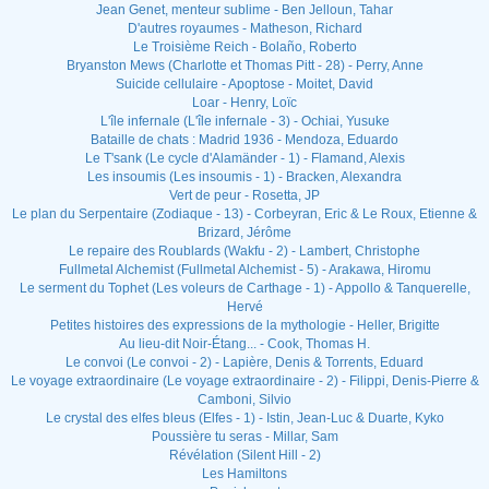
Jean Genet, menteur sublime - Ben Jelloun, Tahar
D'autres royaumes - Matheson, Richard
Le Troisième Reich - Bolaño, Roberto
Bryanston Mews (Charlotte et Thomas Pitt - 28) - Perry, Anne
Suicide cellulaire - Apoptose - Moitet, David
Loar - Henry, Loïc
L'île infernale (L'île infernale - 3) - Ochiai, Yusuke
Bataille de chats : Madrid 1936 - Mendoza, Eduardo
Le T'sank (Le cycle d'Alamänder - 1) - Flamand, Alexis
Les insoumis (Les insoumis - 1) - Bracken, Alexandra
Vert de peur - Rosetta, JP
Le plan du Serpentaire (Zodiaque - 13) - Corbeyran, Eric & Le Roux, Etienne &
Brizard, Jérôme
Le repaire des Roublards (Wakfu - 2) - Lambert, Christophe
Fullmetal Alchemist (Fullmetal Alchemist - 5) - Arakawa, Hiromu
Le serment du Tophet (Les voleurs de Carthage - 1) - Appollo & Tanquerelle,
Hervé
Petites histoires des expressions de la mythologie - Heller, Brigitte
Au lieu-dit Noir-Étang... - Cook, Thomas H.
Le convoi (Le convoi - 2) - Lapière, Denis & Torrents, Eduard
Le voyage extraordinaire (Le voyage extraordinaire - 2) - Filippi, Denis-Pierre &
Camboni, Silvio
Le crystal des elfes bleus (Elfes - 1) - Istin, Jean-Luc & Duarte, Kyko
Poussière tu seras - Millar, Sam
Révélation (Silent Hill - 2)
Les Hamiltons