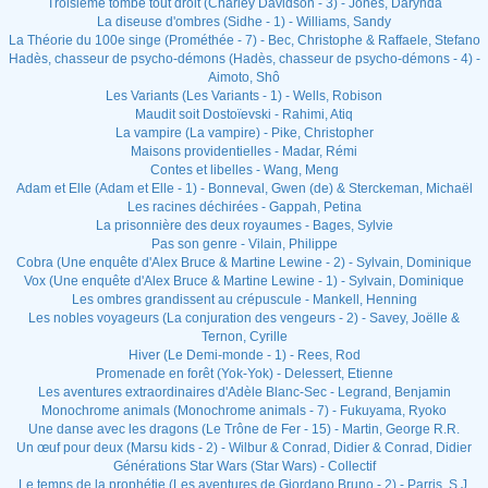
Troisième tombe tout droit (Charley Davidson - 3) - Jones, Darynda
La diseuse d'ombres (Sidhe - 1) - Williams, Sandy
La Théorie du 100e singe (Prométhée - 7) - Bec, Christophe & Raffaele, Stefano
Hadès, chasseur de psycho-démons (Hadès, chasseur de psycho-démons - 4) -
Aimoto, Shô
Les Variants (Les Variants - 1) - Wells, Robison
Maudit soit Dostoïevski - Rahimi, Atiq
La vampire (La vampire) - Pike, Christopher
Maisons providentielles - Madar, Rémi
Contes et libelles - Wang, Meng
Adam et Elle (Adam et Elle - 1) - Bonneval, Gwen (de) & Sterckeman, Michaël
Les racines déchirées - Gappah, Petina
La prisonnière des deux royaumes - Bages, Sylvie
Pas son genre - Vilain, Philippe
Cobra (Une enquête d'Alex Bruce & Martine Lewine - 2) - Sylvain, Dominique
Vox (Une enquête d'Alex Bruce & Martine Lewine - 1) - Sylvain, Dominique
Les ombres grandissent au crépuscule - Mankell, Henning
Les nobles voyageurs (La conjuration des vengeurs - 2) - Savey, Joëlle &
Ternon, Cyrille
Hiver (Le Demi-monde - 1) - Rees, Rod
Promenade en forêt (Yok-Yok) - Delessert, Etienne
Les aventures extraordinaires d'Adèle Blanc-Sec - Legrand, Benjamin
Monochrome animals (Monochrome animals - 7) - Fukuyama, Ryoko
Une danse avec les dragons (Le Trône de Fer - 15) - Martin, George R.R.
Un œuf pour deux (Marsu kids - 2) - Wilbur & Conrad, Didier & Conrad, Didier
Générations Star Wars (Star Wars) - Collectif
Le temps de la prophétie (Les aventures de Giordano Bruno - 2) - Parris, S.J.