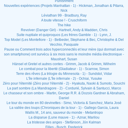
Punishment
Nouvelles expériences (Projets Manhattan - 1) - Hickman, Jonathan & Pitarra,
Nick
Léviathan 99 - Bradbury, Ray
A toute vitesse ! - Cruschiform
The hike
Revolver (Danger Girl) - Hartnell, Andy & Madden, Chris
Suite nuptiale et quiproquos (Les frères Gamble - 1) - Lynn, J.
Top Model (Les Montefiore - 1) - Betbeder, Stephane & Bec, Christophe & Del
Vecchio, Pasquale
Pause ou Comment trois ados hyperconnectés et leur mère (qui dormait avec
son smartphone) ont survécu à six mois sans le moindre média électronique -
Maushart, Susan
Hänsel et Gretel et autres contes - Grimm, Jacob & Grimm, Wilhelm
Le combat pour la liberté (Gladiateur - 1) - Scarrow, Simon
Terre des rêves (La trilogie du Minnesota - 1) - Sundstol, Vidar
L'île infernale (L'île infernale - 2) - Ochiai, Yusuke
Zéro pour l'éternité (Zéro pour l'éternité - 2) - Hyakuta, Naoki & Sumoto, Souichi
La part sombre (La Mandragore - 2) - Cordurié, Sylvain & Santucci, Marco
Le chasseur et son ombre - Martin, George R.R. & Dozois Gardner & Abraham,
Daniel
Le tour du monde en 80 devinettes - Simo, Victoria & Sanchez, Maria José
La vallée des loups (Chroniques de la tour - 1) - Gallego Garcia, Laura
Wallis M., 14 ans, sauveur du monde - Metantropo
La disparue (Lune mauve - 1) - Aznar, Marilou
La tristesse des anges - Stefánson, Jón Kalman
Filles - Busch, Frederick