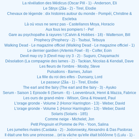
La révélation des Médicus (Oscar Pill - 1) - Anderson, Eli
Le Stiryx (Zâa - 2) - Tirel, Elodie
Chevaux de légende : dix histoires autour du monde - Pompéï, Christine &
Escletxa
Là où vous ne serez pas - Castellanos Moya, Horacio
Aux fous les pompiers ! - Pef
Gare au psychopathe à rayures ! (Calvin & Hobbes - 18) - Watterson, Bill
Prophecy (Prophecy - 2) - Tsutsui, Tetsuya
Walking Dead - Le magazine officiel (Walking Dead - Le magazine officiel - 1)
Le dernier gardien (Artemis Fowl - 8) - Colfer, Eoin
Devil may cry 3 (Devil may cry 3 - 2) - Suguro, Chayamachi
Désolation (La compagnie des lames - 2) - Tackian, Nicolas & Kendall, Dave
Les fleurs de l'ombre - Mosby, Steve
Pulsations - Barnes, Julian
La fille du roi des elfes - Dunsany, Lord
Le passeur (Zâa - 1) - Tirel, Elodie
The earl and the fairy (The earl and the fairy - 3) - Ayuko
Serum - Saison 1 Episode 6 (Serum - 6) - Loevenbruck, Henri & Mazza, Fabrice
Les ours de grand-mère - Wilson, Gina & Howard, Paul
L'orage gronde - Volume 2 (Honor Harrington - 13) - Weber, David
L'orage gronde - Volume 1 (Honor Harrington - 13) - Weber, David
Solaris (Solaris - 185)
Comme neige - Michelet, Jon
Petit Pingouin et Pomme de Pin - Yoon, Salina
Les jumelles rivales (Castaka - 2) - Jodorowsky, Alexandro & Das Pastoras
Il était une fois une princesse... (et la vâche qu'elle était bôôônne !) (Lulu - 1) -