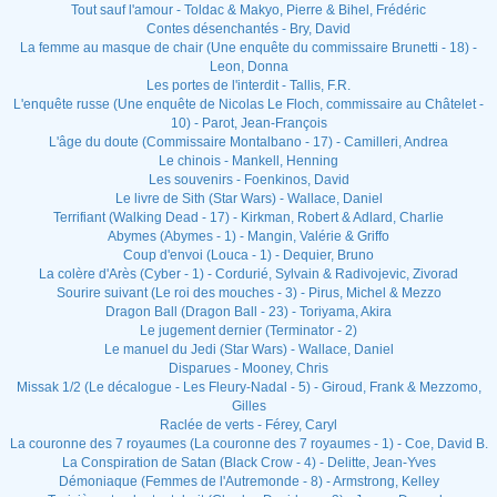
Tout sauf l'amour - Toldac & Makyo, Pierre & Bihel, Frédéric
Contes désenchantés - Bry, David
La femme au masque de chair (Une enquête du commissaire Brunetti - 18) -
Leon, Donna
Les portes de l'interdit - Tallis, F.R.
L'enquête russe (Une enquête de Nicolas Le Floch, commissaire au Châtelet -
10) - Parot, Jean-François
L'âge du doute (Commissaire Montalbano - 17) - Camilleri, Andrea
Le chinois - Mankell, Henning
Les souvenirs - Foenkinos, David
Le livre de Sith (Star Wars) - Wallace, Daniel
Terrifiant (Walking Dead - 17) - Kirkman, Robert & Adlard, Charlie
Abymes (Abymes - 1) - Mangin, Valérie & Griffo
Coup d'envoi (Louca - 1) - Dequier, Bruno
La colère d'Arès (Cyber - 1) - Cordurié, Sylvain & Radivojevic, Zivorad
Sourire suivant (Le roi des mouches - 3) - Pirus, Michel & Mezzo
Dragon Ball (Dragon Ball - 23) - Toriyama, Akira
Le jugement dernier (Terminator - 2)
Le manuel du Jedi (Star Wars) - Wallace, Daniel
Disparues - Mooney, Chris
Missak 1/2 (Le décalogue - Les Fleury-Nadal - 5) - Giroud, Frank & Mezzomo,
Gilles
Raclée de verts - Férey, Caryl
La couronne des 7 royaumes (La couronne des 7 royaumes - 1) - Coe, David B.
La Conspiration de Satan (Black Crow - 4) - Delitte, Jean-Yves
Démoniaque (Femmes de l'Autremonde - 8) - Armstrong, Kelley