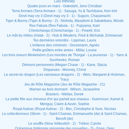
Lulu Inthesky
Quatre jours en mars - Grøndahl, Jens Christian
Terra formars (Terra formars - 1) - Sasuga, Yu & Tachibana, Ken-Ichi
Devil may cry 3 (Devil may cry 3 - 1) - Suguro, Chayamachi
Tiger & Bunny (Tiger & Bunny - 2) - Nishida, Masafumi & Sakakibara, Mizuki
Rex Fabula (Rex Fabula - 1) - Fujiyama, Kairi
Chimichanga (Chimichanga - 1) - Powell, Eric
Le mât du milieu (Aslak - 2) - Hub & Weytens, Fred & Michalak, Emmanuel
Tes dernières volontés - Lippman, Laura
L'enfance des criminels - Grossmann, Agnès
Petits goûters entre amies - Millar, Louise
Les trois soeurs Minkelsönn (Les mondes de Thorgal - La jeunesse - 1) - Yann &
Surzhenko, Roman
Démons personnels (Megan Chase - 1) - Kane, Stacia
Disparues - Mooney, Christ
Le secret du dragon (Les vaisseaux-dragons - 2) - Weis, Margaret & Hickman,
Tracy
Jeu de Rôle Magazine (Jeu de Rôle Magazine - 21)
Maman au bois dormant - Wilson, Jacqueline
Brasiers - Nikitas, Derek
La petite fille aux cheveux d'or qui parlait aux oiseaux - Guennoun, Kamel &
Menguy, Claire & Auvin, Sophie
Royal Aubrac (Royal Aubrac - 2) - Bec, Christophe & Sure, Nicolas
Le collectionneur (Strom - 1) - Saint Chamas, Emmanuelle (de) & Saint Chamas,
Benoît (de)
Le souffle (Nina Volkovitch - 2) - Trébor, Carole
Océanique (Intégrale raisonnée des nouvelles - 3) - Egan, Greg