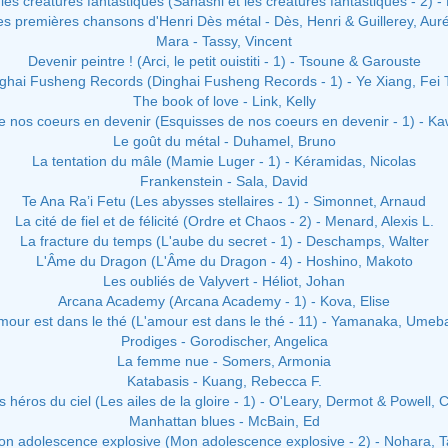
les créatures fantastiques (Sahashi et les créatures fantastiques - 2) -
s premières chansons d'Henri Dès métal - Dès, Henri & Guillerey, Auré
Mara - Tassy, Vincent
Devenir peintre ! (Arci, le petit ouistiti - 1) - Tsoune & Garouste
ghai Fusheng Records (Dinghai Fusheng Records - 1) - Ye Xiang, Fei 
The book of love - Link, Kelly
e nos coeurs en devenir (Esquisses de nos coeurs en devenir - 1) - Ka
Le goût du métal - Duhamel, Bruno
La tentation du mâle (Mamie Luger - 1) - Kéramidas, Nicolas
Frankenstein - Sala, David
Te Ana Ra’i Fetu (Les abysses stellaires - 1) - Simonnet, Arnaud
La cité de fiel et de félicité (Ordre et Chaos - 2) - Menard, Alexis L.
La fracture du temps (L'aube du secret - 1) - Deschamps, Walter
L'Âme du Dragon (L'Âme du Dragon - 4) - Hoshino, Makoto
Les oubliés de Valyvert - Héliot, Johan
Arcana Academy (Arcana Academy - 1) - Kova, Elise
mour est dans le thé (L'amour est dans le thé - 11) - Yamanaka, Umeb
Prodiges - Gorodischer, Angelica
La femme nue - Somers, Armonia
Katabasis - Kuang, Rebecca F.
s héros du ciel (Les ailes de la gloire - 1) - O'Leary, Dermot & Powell, C
Manhattan blues - McBain, Ed
n adolescence explosive (Mon adolescence explosive - 2) - Nohara, 