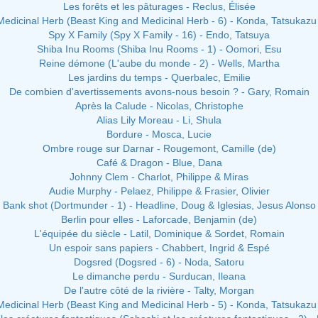
Les forêts et les pâturages - Reclus, Élisée
Medicinal Herb (Beast King and Medicinal Herb - 6) - Konda, Tatsukazu
Spy X Family (Spy X Family - 16) - Endo, Tatsuya
Shiba Inu Rooms (Shiba Inu Rooms - 1) - Oomori, Esu
Reine démone (L'aube du monde - 2) - Wells, Martha
Les jardins du temps - Querbalec, Emilie
De combien d'avertissements avons-nous besoin ? - Gary, Romain
Après la Calude - Nicolas, Christophe
Alias Lily Moreau - Li, Shula
Bordure - Mosca, Lucie
Ombre rouge sur Darnar - Rougemont, Camille (de)
Café & Dragon - Blue, Dana
Johnny Clem - Charlot, Philippe & Miras
Audie Murphy - Pelaez, Philippe & Frasier, Olivier
Bank shot (Dortmunder - 1) - Headline, Doug & Iglesias, Jesus Alonso
Berlin pour elles - Laforcade, Benjamin (de)
L'équipée du siècle - Latil, Dominique & Sordet, Romain
Un espoir sans papiers - Chabbert, Ingrid & Espé
Dogsred (Dogsred - 6) - Noda, Satoru
Le dimanche perdu - Surducan, Ileana
De l'autre côté de la rivière - Talty, Morgan
Medicinal Herb (Beast King and Medicinal Herb - 5) - Konda, Tatsukazu