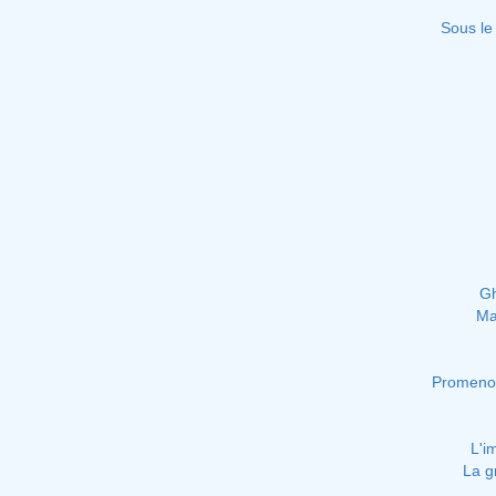
Sous le 
Gh
Ma
Promenon
L'i
La g