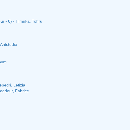
ur - 8) - Himuka, Tohru
 Antstudio
Goum
pedri, Letizia
Meddour, Fabrice