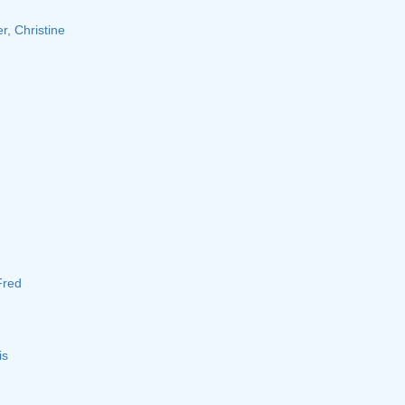
r, Christine
Fred
is