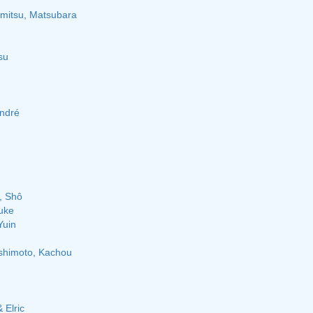
himitsu, Matsubara
su
André
, Shô
uke
Yuin
shimoto, Kachou
 Elric