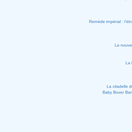
Remède impérial : l'ét
La nouvel
La 
La citadelle 
Baby Boxer Bank