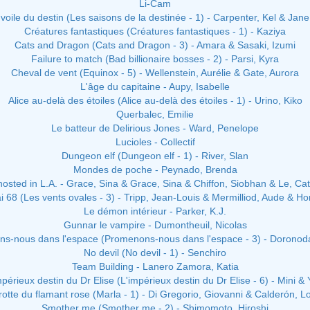
Li-Cam
voile du destin (Les saisons de la destinée - 1) - Carpenter, Kel & Jane
Créatures fantastiques (Créatures fantastiques - 1) - Kaziya
Cats and Dragon (Cats and Dragon - 3) - Amara & Sasaki, Izumi
Failure to match (Bad billionaire bosses - 2) - Parsi, Kyra
Cheval de vent (Equinox - 5) - Wellenstein, Aurélie & Gate, Aurora
L'âge du capitaine - Aupy, Isabelle
Alice au-delà des étoiles (Alice au-delà des étoiles - 1) - Urino, Kiko
Querbalec, Emilie
Le batteur de Delirious Jones - Ward, Penelope
Lucioles - Collectif
Dungeon elf (Dungeon elf - 1) - River, Slan
Mondes de poche - Peynado, Brenda
osted in L.A. - Grace, Sina & Grace, Sina & Chiffon, Siobhan & Le, Ca
i 68 (Les vents ovales - 3) - Tripp, Jean-Louis & Mermilliod, Aude & Ho
Le démon intérieur - Parker, K.J.
Gunnar le vampire - Dumontheuil, Nicolas
s-nous dans l'espace (Promenons-nous dans l'espace - 3) - Doronoda
No devil (No devil - 1) - Senchiro
Team Building - Lanero Zamora, Katia
mpérieux destin du Dr Elise (L'impérieux destin du Dr Elise - 6) - Mini & 
rotte du flamant rose (Marla - 1) - Di Gregorio, Giovanni & Calderón, L
Smother me (Smother me - 2) - Shimomoto, Hiroshi