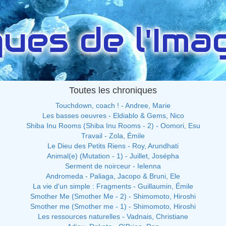
ues de l'Imag
Toutes les chroniques
Touchdown, coach ! - Andree, Marie
Les basses oeuvres - Eldiablo & Gems, Nico
Shiba Inu Rooms (Shiba Inu Rooms - 2) - Oomori, Esu
Travail - Zola, Émile
Le Dieu des Petits Riens - Roy, Arundhati
Animal(e) (Mutation - 1) - Juillet, Josépha
Serment de noirceur - Ielenna
Andromeda - Paliaga, Jacopo & Bruni, Ele
La vie d'un simple : Fragments - Guillaumin, Émile
Smother Me (Smother Me - 2) - Shimomoto, Hiroshi
Smother me (Smother me - 1) - Shimomoto, Hiroshi
Les ressources naturelles - Vadnais, Christiane