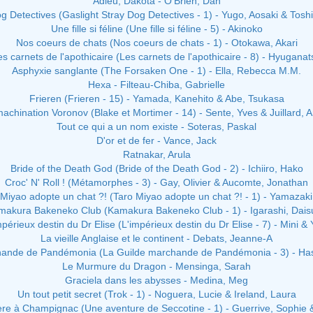
Adieu, Dakota - O'Brien, Dan
g Detectives (Gaslight Stray Dog Detectives - 1) - Yugo, Aosaki & Tos
Une fille si féline (Une fille si féline - 5) - Akinoko
Nos coeurs de chats (Nos coeurs de chats - 1) - Otokawa, Akari
es carnets de l'apothicaire (Les carnets de l'apothicaire - 8) - Hyuganat
Asphyxie sanglante (The Forsaken One - 1) - Ella, Rebecca M.M.
Hexa - Filteau-Chiba, Gabrielle
Frieren (Frieren - 15) - Yamada, Kanehito & Abe, Tsukasa
achination Voronov (Blake et Mortimer - 14) - Sente, Yves & Juillard, 
Tout ce qui a un nom existe - Soteras, Paskal
D'or et de fer - Vance, Jack
Ratnakar, Arula
Bride of the Death God (Bride of the Death God - 2) - Ichiiro, Hako
Croc' N' Roll ! (Métamorphes - 3) - Gay, Olivier & Aucomte, Jonathan
 Miyao adopte un chat ?! (Taro Miyao adopte un chat ?! - 1) - Yamazaki
makura Bakeneko Club (Kamakura Bakeneko Club - 1) - Igarashi, Dais
mpérieux destin du Dr Elise (L'impérieux destin du Dr Elise - 7) - Mini & 
La vieille Anglaise et le continent - Debats, Jeanne-A
hande de Pandémonia (La Guilde marchande de Pandémonia - 3) - Ha
Le Murmure du Dragon - Mensinga, Sarah
Graciela dans les abysses - Medina, Meg
Un tout petit secret (Trok - 1) - Noguera, Lucie & Ireland, Laura
re à Champignac (Une aventure de Seccotine - 1) - Guerrive, Sophie &