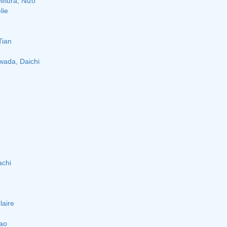
 Miura, Nizo
lie
Tian
wada, Daichi
achi
laire
Tao