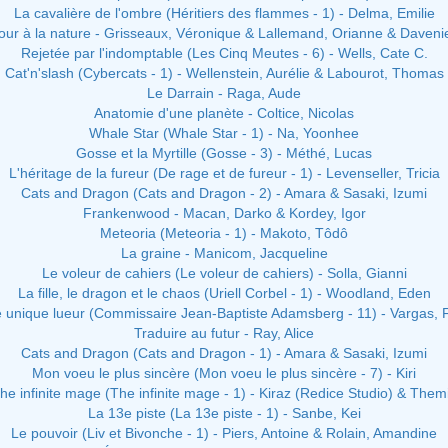
La cavalière de l'ombre (Héritiers des flammes - 1) - Delma, Emilie
our à la nature - Grisseaux, Véronique & Lallemand, Orianne & Davenie
Rejetée par l'indomptable (Les Cinq Meutes - 6) - Wells, Cate C.
Cat'n'slash (Cybercats - 1) - Wellenstein, Aurélie & Labourot, Thomas
Le Darrain - Raga, Aude
Anatomie d'une planète - Coltice, Nicolas
Whale Star (Whale Star - 1) - Na, Yoonhee
Gosse et la Myrtille (Gosse - 3) - Méthé, Lucas
L'héritage de la fureur (De rage et de fureur - 1) - Levenseller, Tricia
Cats and Dragon (Cats and Dragon - 2) - Amara & Sasaki, Izumi
Frankenwood - Macan, Darko & Kordey, Igor
Meteoria (Meteoria - 1) - Makoto, Tôdô
La graine - Manicom, Jacqueline
Le voleur de cahiers (Le voleur de cahiers) - Solla, Gianni
La fille, le dragon et le chaos (Uriell Corbel - 1) - Woodland, Eden
 unique lueur (Commissaire Jean-Baptiste Adamsberg - 11) - Vargas, 
Traduire au futur - Ray, Alice
Cats and Dragon (Cats and Dragon - 1) - Amara & Sasaki, Izumi
Mon voeu le plus sincère (Mon voeu le plus sincère - 7) - Kiri
he infinite mage (The infinite mage - 1) - Kiraz (Redice Studio) & Them
La 13e piste (La 13e piste - 1) - Sanbe, Kei
Le pouvoir (Liv et Bivonche - 1) - Piers, Antoine & Rolain, Amandine