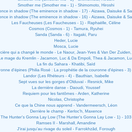
Smother me (Smother me - 1) - Shimomoto, Hiroshi
nce in shadow (The eminence in shadow - 17) - Aizawa, Daisuke & Sa
nce in shadow (The eminence in shadow - 16) - Aizawa, Daisuke & Sa
Les Faucheuses (Les Faucheuses - 1) - Raphaëlle, Céline
Cosmos (Cosmos - 1) - Tamura, Ryuhei
Sanda (Sanda - 6) - Itagaki, Paru
Heder, Lucie
Mosca, Lucie
rcière qui a changé le monde - Le Naour, Jean-Yves & Van Der Zuiden, 
Le mage du Kremlin - Jacamon, Luc & Da Empoli, Thea & Jacamon, Lu
La fin du Sahara - Khatibi, Saïd
uronne d'épines (Philia Rosé : La prophétie de la couronne d'épines - 3
Landor (Les Rhéteurs - 4) - Bauthian, Isabelle
Sept vues sur les gorges d'Olduvaï - Resnick, Mike
La dernière danse - Daoudi, Youssef
Requiem pour les fantômes - Arden, Katherine
Nicolas, Christophe
Ce que la Chine nous apprend - Vandermeersch, Léon
Derrière le champ - Kerloc'h, Maxence
The Hunter's Gonna Lay Low (The Hunter's Gonna Lay Low - 1) - 103
Ramses II - Marshall, Amandine
J'irai jusqu'au rivage du soleil - Farrokhzâd, Forough