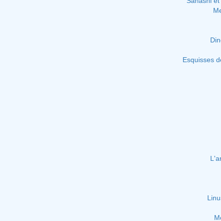
Sahashi et 
Me
Din
Esquisses d
L'a
Linu
Mo