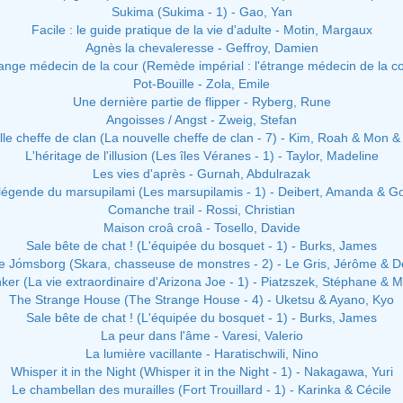
Sukima (Sukima - 1) - Gao, Yan
Facile : le guide pratique de la vie d'adulte - Motin, Margaux
Agnès la chevaleresse - Geffroy, Damien
range médecin de la cour (Remède impérial : l'étrange médecin de la co
Pot-Bouille - Zola, Emile
Une dernière partie de flipper - Ryberg, Rune
Angoisses / Angst - Zweig, Stefan
le cheffe de clan (La nouvelle cheffe de clan - 7) - Kim, Roah & Mon &
L'héritage de l'illusion (Les îles Véranes - 1) - Taylor, Madeline
Les vies d'après - Gurnah, Abdulrazak
légende du marsupilami (Les marsupilamis - 1) - Deibert, Amanda & 
Comanche trail - Rossi, Christian
Maison croâ croâ - Tosello, Davide
Sale bête de chat ! (L'équipée du bosquet - 1) - Burks, James
de Jо́msborg (Skara, chasseuse de monstres - 2) - Le Gris, Jérôme & De
er (La vie extraordinaire d'Arizona Joe - 1) - Piatzszek, Stéphane & 
The Strange House (The Strange House - 4) - Uketsu & Ayano, Kyo
Sale bête de chat ! (L'équipée du bosquet - 1) - Burks, James
La peur dans l'âme - Varesi, Valerio
La lumière vacillante - Haratischwili, Nino
Whisper it in the Night (Whisper it in the Night - 1) - Nakagawa, Yuri
Le chambellan des murailles (Fort Trouillard - 1) - Karinka & Cécile