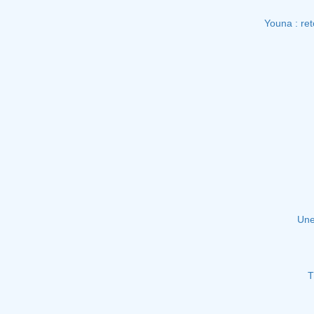
Youna : ret
Une
T